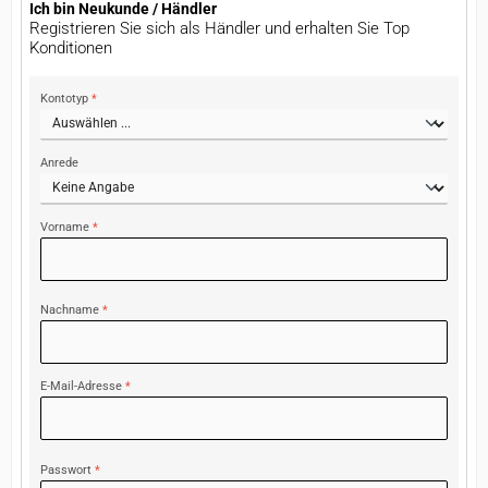
Ich bin Neukunde / Händler
Registrieren Sie sich als Händler und erhalten Sie Top
Konditionen
Persönliche Informationen
Kontotyp
*
Anrede
Vorname
*
Nachname
*
E-Mail-Adresse
*
Passwort
*