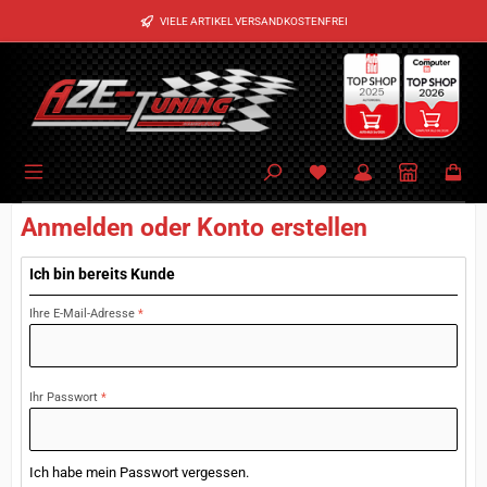
Zum Hauptinhalt springen
VIELE ARTIKEL VERSANDKOSTENFREI
Anmelden oder Konto erstellen
Ich bin bereits Kunde
Ihre E-Mail-Adresse
*
Ihr Passwort
*
Ich habe mein Passwort vergessen.