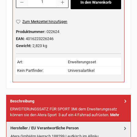
In den Warenkorb
Zum Merkzettel hinzufügen
Produktnummer:
022624
EAN:
4016223226246
Gewicht:
2,823 kg
Art:
Erweiterungsset
Kein Partfinder:
Universalartikel
Beschreibung
ERWEITERUNGSSATZ FÜR SPORT 3Mi dem Erweiterungssatz
können sie den Atera Sport 3 auf ein 4 Fahrrad aufrüsten.
Mehr
Hersteller / EU Verantwortliche Person
Atera GmbHIm Herrach 188299 Leutkirch im Allgäu