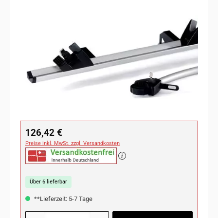
Bildergalerie überspringen
Regulärer Preis:
126,42 €
Preise inkl. MwSt. zzgl. Versandkosten
Über 6 lieferbar
**Lieferzeit: 5-7 Tage
Produkt Anzahl: Gib den gewünschten Wert ein oder benutze die Schaltflächen u