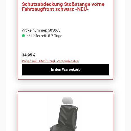
Schutzabdeckung Stoßstange vorne
Fahrzeugfront schwarz -NEU-
Artikelnummer: 505065
**Lieferzeit: 5-7 Tage
Regulärer Preis:
34,95 €
Preise inkl. MwSt. zzgl. Versandkosten
In den Warenkorb