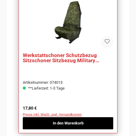
Werkstattschoner Schutzbezug
Sitzschoner Sitzbezug Military
Camouflage Airbag
Artikelnummer: 074013
**Lieferzeit: 1-3 Tage
Regulärer Preis:
17,80 €
Preise inkl. MwSt. zzgl. Versandkosten
In den Warenkorb