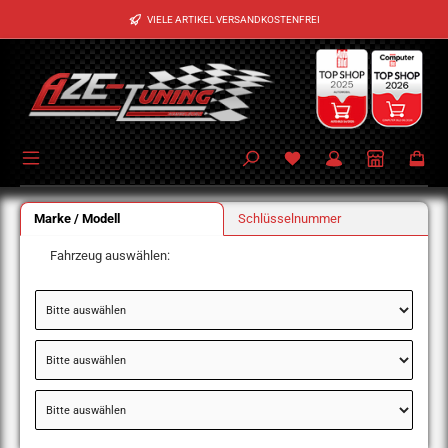
Zum Hauptinhalt springen
VIELE ARTIKEL VERSANDKOSTENFREI
Marke / Modell
Schlüsselnummer
Fahrzeug auswählen: