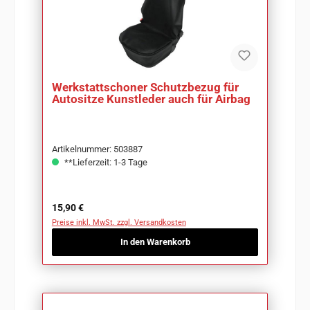
Werkstattschoner Schutzbezug für
Autositze Kunstleder auch für Airbag
Artikelnummer: 503887
**Lieferzeit: 1-3 Tage
Regulärer Preis:
15,90 €
Preise inkl. MwSt. zzgl. Versandkosten
In den Warenkorb