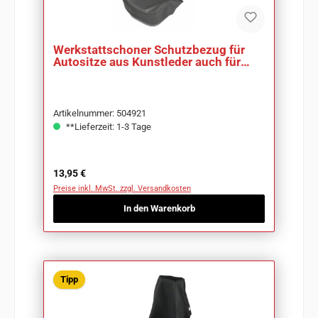
Werkstattschoner Schutzbezug für
Autositze aus Kunstleder auch für
Airbag
Artikelnummer: 504921
**Lieferzeit: 1-3 Tage
Regulärer Preis:
13,95 €
Preise inkl. MwSt. zzgl. Versandkosten
In den Warenkorb
Tipp