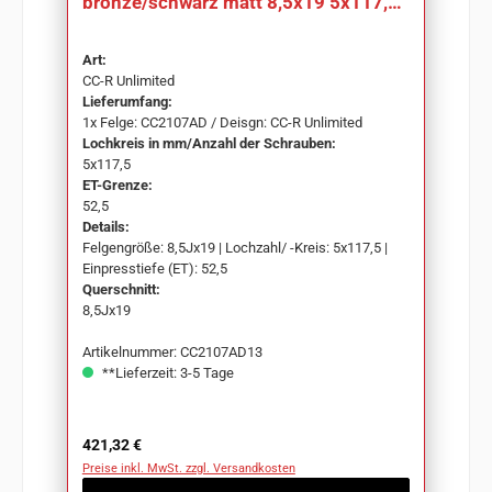
bronze/schwarz matt 8,5x19 5x117,5
ET52,5 CC2107AD
Art:
CC-R Unlimited
Lieferumfang:
1x Felge: CC2107AD / Deisgn: CC-R Unlimited
Lochkreis in mm/Anzahl der Schrauben:
5x117,5
ET-Grenze:
52,5
Details:
Felgengröße: 8,5Jx19 | Lochzahl/ -Kreis: 5x117,5 |
Einpresstiefe (ET): 52,5
Querschnitt:
8,5Jx19
Artikelnummer: CC2107AD13
**Lieferzeit: 3-5 Tage
Regulärer Preis:
421,32 €
Preise inkl. MwSt. zzgl. Versandkosten