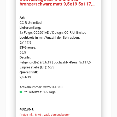
bronze/schwarz matt 9,5x19 5x117,5
ET65,5 CC2601AD
Art:
CC-R Unlimited
Lieferumfang:
1x Felge: CC2601AD / Deisgn: CC-R Unlimited
Lochkreis in mm/Anzahl der Schrauben:
5x117,5
ET-Grenze:
65,5
Details:
Felgengröße: 9,5Jx19 | Lochzahl/ -Kreis: 5x117,5 |
Einpresstiefe (ET): 65,5
Querschnitt:
9,5Jx19
Artikelnummer: CC2601AD13
**Lieferzeit: 3-5 Tage
Regulärer Preis:
432,86 €
Preise inkl. MwSt. zzgl. Versandkosten