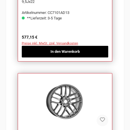
9,5Jx22
Artikelnummer: CC7101AD13
**Lieferzeit: 3-5 Tage
Regulärer Preis:
577,15 €
Preise inkl. MwSt. zzgl. Versandkosten
In den Warenkorb