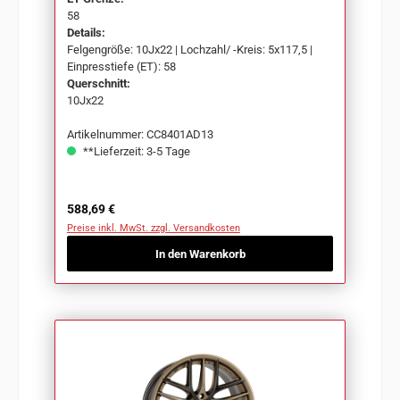
58
Details:
Felgengröße: 10Jx22 | Lochzahl/ -Kreis: 5x117,5 |
Einpresstiefe (ET): 58
Querschnitt:
10Jx22
Artikelnummer: CC8401AD13
**Lieferzeit: 3-5 Tage
Regulärer Preis:
588,69 €
Preise inkl. MwSt. zzgl. Versandkosten
In den Warenkorb