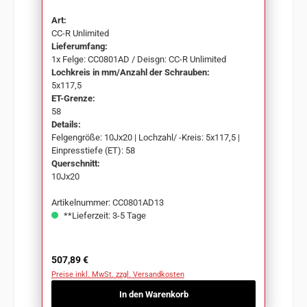
Art:
CC-R Unlimited
Lieferumfang:
1x Felge: CC0801AD / Deisgn: CC-R Unlimited
Lochkreis in mm/Anzahl der Schrauben:
5x117,5
ET-Grenze:
58
Details:
Felgengröße: 10Jx20 | Lochzahl/ -Kreis: 5x117,5 |
Einpresstiefe (ET): 58
Querschnitt:
10Jx20
Artikelnummer: CC0801AD13
**Lieferzeit: 3-5 Tage
Regulärer Preis:
507,89 €
Preise inkl. MwSt. zzgl. Versandkosten
In den Warenkorb