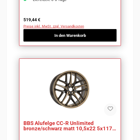
Regulärer Preis:
519,44 €
Preise inkl. MwSt. zzgl. Versandkosten
In den Warenkorb
BBS Alufelge CC-R Unlimited
bronze/schwarz matt 10,5x22 5x117,5
ET64 CC8001AD