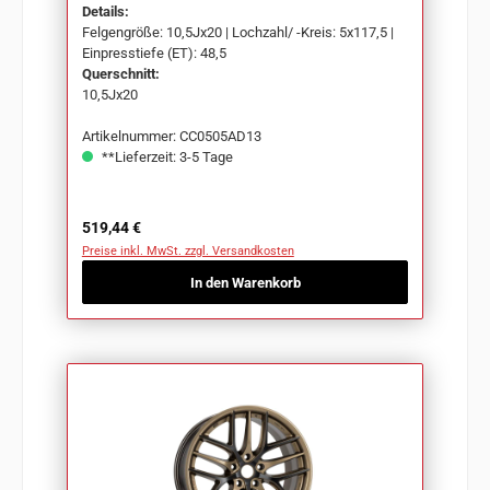
Details:
Felgengröße: 10,5Jx20 | Lochzahl/ -Kreis: 5x117,5 |
Einpresstiefe (ET): 48,5
Querschnitt:
10,5Jx20
Artikelnummer: CC0505AD13
**Lieferzeit: 3-5 Tage
Regulärer Preis:
519,44 €
Preise inkl. MwSt. zzgl. Versandkosten
In den Warenkorb