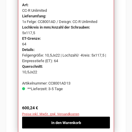
Art:
CC-R Unlimited
Lieferumfang:
1x Felge: CC8001AD / Deisgn: CC-R Unlimited
Lochkreis in mm/Anzahl der Schrauben:
5x117,5
ET-Grenze:
64
Details:
Felgengröße: 10,5Jx22 | Lochzahl/ -Kreis: 5x117,5 |
Einpresstiefe (ET): 64
Querschnitt:
10,5Jx22
Artikelnummer: CC8001AD13
**Lieferzeit: 3-5 Tage
Regulärer Preis:
600,24 €
Preise inkl. MwSt. zzgl. Versandkosten
In den Warenkorb