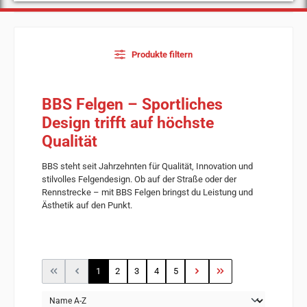
Produkte filtern
BBS Felgen – Sportliches
Design trifft auf höchste
Qualität
BBS steht seit Jahrzehnten für Qualität, Innovation und
stilvolles Felgendesign. Ob auf der Straße oder der
Rennstrecke – mit BBS Felgen bringst du Leistung und
Ästhetik auf den Punkt.
Seite
Seite
Seite
Seite
Seite
1
2
3
4
5