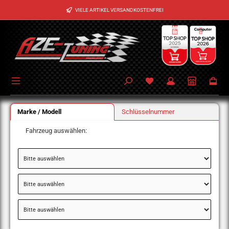
Zum Hauptinhalt springen
VIELE ARTIKEL VERSANDKOSTENFREI
Marke / Modell
Schlüsselnummer
Fahrzeug auswählen: