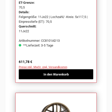
ET-Grenze:
70,5
Details:
Felgengröße: 11Jx22 | Lochzahl/ -Kreis: 5x117,5 |
Einpresstiefe (ET): 70,5
Querschnitt:
11Jx22
Artikelnummer: CC8101AD13
**Lieferzeit: 3-5 Tage
Regulärer Preis:
611,78 €
Preise inkl. MwSt. zzgl. Versandkosten
In den Warenkorb