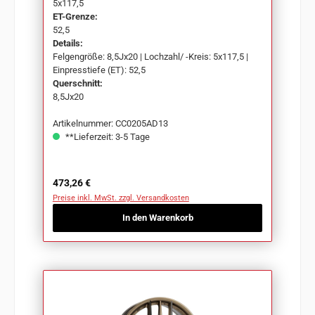
5x117,5
ET-Grenze:
52,5
Details:
Felgengröße: 8,5Jx20 | Lochzahl/ -Kreis: 5x117,5 |
Einpresstiefe (ET): 52,5
Querschnitt:
8,5Jx20
Artikelnummer: CC0205AD13
**Lieferzeit: 3-5 Tage
Regulärer Preis:
473,26 €
Preise inkl. MwSt. zzgl. Versandkosten
In den Warenkorb