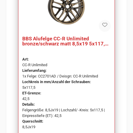
BBS Alufelge CC-R Unlimited
bronze/schwarz matt 8,5x19 5x117,5
ET42,5 CC2701AD
Art:
CC-R Unlimited
Lieferumfang:
1x Felge: CC2701AD / Deisgn: CC-R Unlimited
Lochkreis in mm/Anzahl der Schrauben:
5x117,5
ET-Grenze:
42,5
Details:
Felgengröße: 8,5Jx19 | Lochzahl/ -Kreis: 5x117,5 |
Einpresstiefe (ET): 42,5
Querschnitt:
8,5Jx19