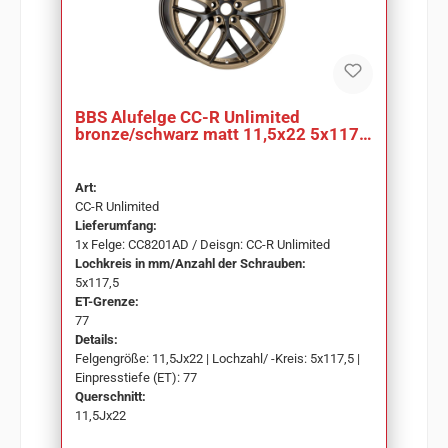
BBS Alufelge CC-R Unlimited
bronze/schwarz matt 11,5x22 5x117,5
ET77 CC8201AD
Art:
CC-R Unlimited
Lieferumfang:
1x Felge: CC8201AD / Deisgn: CC-R Unlimited
Lochkreis in mm/Anzahl der Schrauben:
5x117,5
ET-Grenze:
77
Details:
Felgengröße: 11,5Jx22 | Lochzahl/ -Kreis: 5x117,5 |
Einpresstiefe (ET): 77
Querschnitt:
11,5Jx22