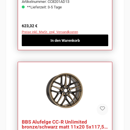
Artikelnummer: CC8201AD13
**Lieferzeit: 3-5 Tage
Regulärer Preis:
623,32 €
Preise inkl. MwSt. zzgl. Versandkosten
In den Warenkorb
BBS Alufelge CC-R Unlimited
bronze/schwarz matt 11x20 5x117,5