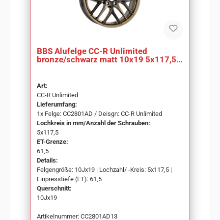
BBS Alufelge CC-R Unlimited
bronze/schwarz matt 10x19 5x117,5
ET61,5 CC2801AD
Art:
CC-R Unlimited
Lieferumfang:
1x Felge: CC2801AD / Deisgn: CC-R Unlimited
Lochkreis in mm/Anzahl der Schrauben:
5x117,5
ET-Grenze:
61,5
Details:
Felgengröße: 10Jx19 | Lochzahl/ -Kreis: 5x117,5 |
Einpresstiefe (ET): 61,5
Querschnitt:
10Jx19
Artikelnummer: CC2801AD13