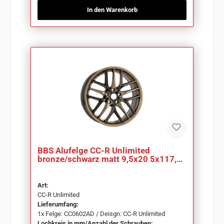
In den Warenkorb
BBS Alufelge CC-R Unlimited
bronze/schwarz matt 9,5x20 5x117,5
ET65,5 CC0602AD
Art:
CC-R Unlimited
Lieferumfang:
1x Felge: CC0602AD / Deisgn: CC-R Unlimited
Lochkreis in mm/Anzahl der Schrauben: