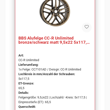
BBS Alufelge CC-R Unlimited
bronze/schwarz matt 9,5x22 5x117,5
ET65,5 CC7101AD
Art:
CC-R Unlimited
Lieferumfang:
1x Felge: CC7101AD / Deisgn: CC-R Unlimited
Lochkreis in mm/Anzahl der Schrauben:
5x117,5
ET-Grenze:
65,5
Details:
Felgengröße: 9,5Jx22 | Lochzahl/ -Kreis: 5x117,5 |
Einpresstiefe (ET): 65,5
Querschnitt: