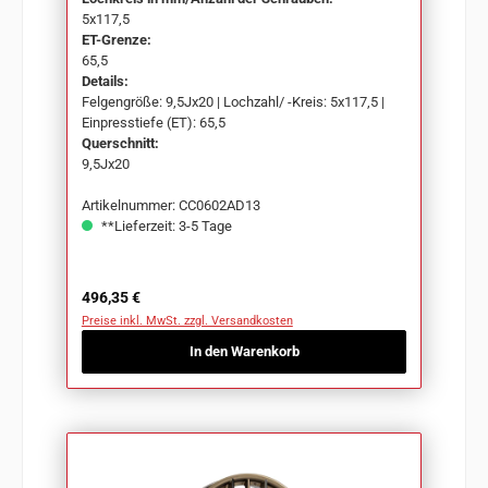
5x117,5
ET-Grenze:
65,5
Details:
Felgengröße: 9,5Jx20 | Lochzahl/ -Kreis: 5x117,5 |
Einpresstiefe (ET): 65,5
Querschnitt:
9,5Jx20
Artikelnummer: CC0602AD13
**Lieferzeit: 3-5 Tage
Regulärer Preis:
496,35 €
Preise inkl. MwSt. zzgl. Versandkosten
In den Warenkorb