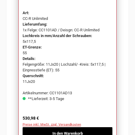
ET55 CC1101AD
Art:
CC-R Unlimited
Lieferumfang:
1x Felge: CC1101AD / Deisgn: CC-R Unlimited
Lochkreis in mm/Anzahl der Schrauben:
5x117,5
ET-Grenze:
55
Details:
Felgengröße: 11Jx20 | Lochzahl/ -Kreis: 5x117,5 |
Einpresstiefe (ET): 55
Querschnitt:
11Jx20
Artikelnummer: CC1101AD13
**Lieferzeit: 3-5 Tage
Regulärer Preis:
530,98 €
Preise inkl. MwSt. zzgl. Versandkosten
In den Warenkorb