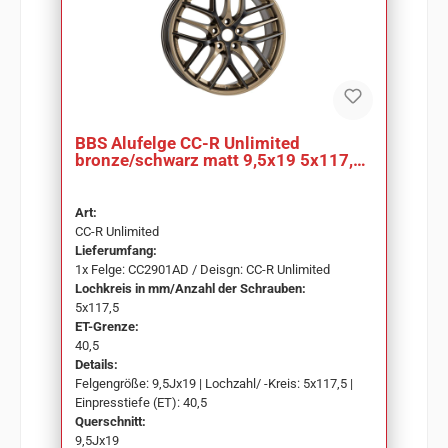
BBS Alufelge CC-R Unlimited
bronze/schwarz matt 9,5x19 5x117,5
ET40,5 CC2901AD
Art:
CC-R Unlimited
Lieferumfang:
1x Felge: CC2901AD / Deisgn: CC-R Unlimited
Lochkreis in mm/Anzahl der Schrauben:
5x117,5
ET-Grenze:
40,5
Details:
Felgengröße: 9,5Jx19 | Lochzahl/ -Kreis: 5x117,5 |
Einpresstiefe (ET): 40,5
Querschnitt:
9,5Jx19