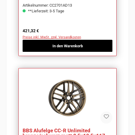
Artikelnummer: CC2701AD13
**Lieferzeit: 3-5 Tage
Regulärer Preis:
421,32 €
Preise inkl. MwSt. zzgl. Versandkosten
In den Warenkorb
BBS Alufelge CC-R Unlimited