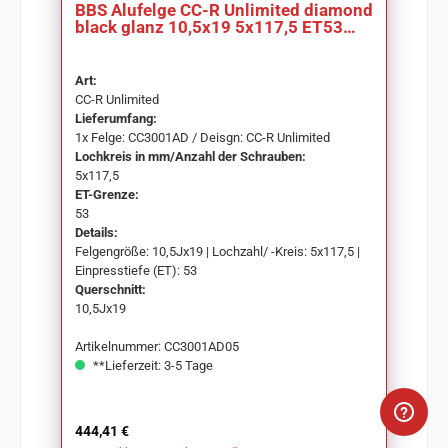
BBS Alufelge CC-R Unlimited diamond
black glanz 10,5x19 5x117,5 ET53
CC3001AD
Art:
CC-R Unlimited
Lieferumfang:
1x Felge: CC3001AD / Deisgn: CC-R Unlimited
Lochkreis in mm/Anzahl der Schrauben:
5x117,5
ET-Grenze:
53
Details:
Felgengröße: 10,5Jx19 | Lochzahl/ -Kreis: 5x117,5 |
Einpresstiefe (ET): 53
Querschnitt:
10,5Jx19
Artikelnummer: CC3001AD05
**Lieferzeit: 3-5 Tage
Regulärer Preis:
444,41 €