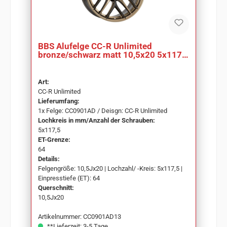
BBS Alufelge CC-R Unlimited
bronze/schwarz matt 10,5x20 5x117,5
ET64 CC0901AD
Art:
CC-R Unlimited
Lieferumfang:
1x Felge: CC0901AD / Deisgn: CC-R Unlimited
Lochkreis in mm/Anzahl der Schrauben:
5x117,5
ET-Grenze:
64
Details:
Felgengröße: 10,5Jx20 | Lochzahl/ -Kreis: 5x117,5 |
Einpresstiefe (ET): 64
Querschnitt:
10,5Jx20
Artikelnummer: CC0901AD13
**Lieferzeit: 3-5 Tage