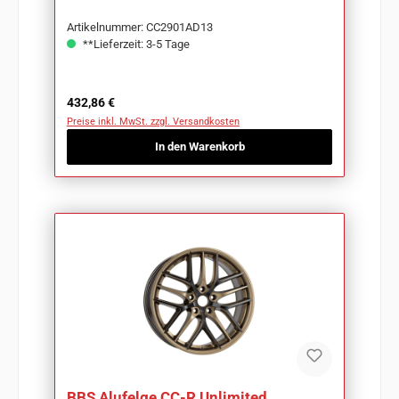
Artikelnummer: CC2901AD13
**Lieferzeit: 3-5 Tage
Regulärer Preis:
432,86 €
Preise inkl. MwSt. zzgl. Versandkosten
In den Warenkorb
BBS Alufelge CC-R Unlimited