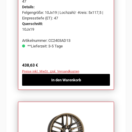
47
Details:
Felgengröße: 10Jx19 | Lochzahl/ -Kreis: 5x117,5 |
Einpresstiefe (ET): 47
Querschnitt:
10Jx19
Artikelnummer: CC2403AD13
**Lieferzeit: 3-5 Tage
Regulärer Preis:
438,63 €
Preise inkl. MwSt. zzgl. Versandkosten
In den Warenkorb