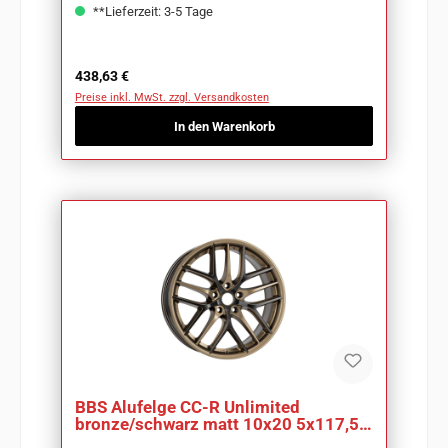
**Lieferzeit: 3-5 Tage
Regulärer Preis:
438,63 €
Preise inkl. MwSt. zzgl. Versandkosten
In den Warenkorb
BBS Alufelge CC-R Unlimited
bronze/schwarz matt 10x20 5x117,5
ET58 CC0801AD