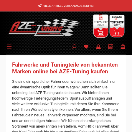
Zum Hauptinhalt springen
VIELE ARTIKEL VERSANDKOSTENFREI
Fahrwerke und Tuningteile von bekannten
Marken online bei AZE-Tuning kaufen
Sie sind ein sportlicher Fahrer oder wünschen sich einfach nur
eine dynamische Optik für Ihren Wagen? Dann sollten Sie
unbedingt bei AZE-Tuning vorbeischauen. Wir bieten Ihnen
hochwertige Tieferlegungsfedern, Sportauspuffanlagen und
viele weitere exklusive Tuningteile, mit denen Sie Ihre Karosserie
nach Ihren Wünschen stylen können. Vor allem, wenn Sie Ihrem
Fahrzeug ein neues Fahrwerk verpassen möchten, sind Sie bei
uns an der richtigen Adresse. Wir führen ein umfangreiches
Sortiment von anerkannten Herstellern. Vom H&R Fahrwerk über
das Koni Fahrwerk bis hin zum Vogtland Fahrwerk ist alles dabei,