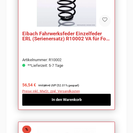
Eibach Fahrwerksfeder Einzelfeder
ERL (Serienersatz) R10002 VA für Ford
Fiesta V
Artikelnummer: R10002
**Lieferzeit: 5-7 Tage
Verkaufspreis:
Regulärer Preis:
56,54 €
117,81 €
UVP (52.01% gespart)
Preise inkl. MwSt. zzgl. Versandkosten
In den Warenkorb
Rabatt
%