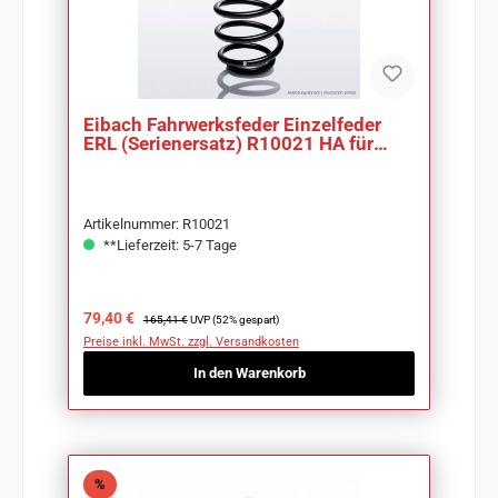
Eibach Fahrwerksfeder Einzelfeder
ERL (Serienersatz) R10021 HA für
Opel Astra H
Artikelnummer: R10021
**Lieferzeit: 5-7 Tage
Verkaufspreis:
Regulärer Preis:
79,40 €
165,41 €
UVP (52% gespart)
Preise inkl. MwSt. zzgl. Versandkosten
In den Warenkorb
Rabatt
%