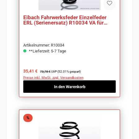
Eibach Fahrwerksfeder Einzelfeder
ERL (Serienersatz) R10034 VA für
Smart Fortwo
Artikelnummer: R10034
**Lieferzeit: 5-7 Tage
Verkaufspreis:
Regulärer Preis:
35,41 €
73,78 €
UVP (52.01% gespart)
Preise inkl. MwSt. zzgl. Versandkosten
In den Warenkorb
Rabatt
%