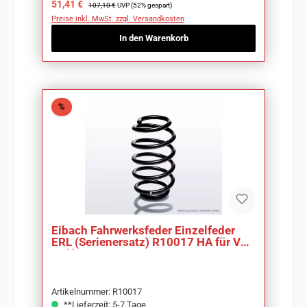
Verkaufspreis:
Regulärer Preis:
51,41 €
107,10 €
UVP (52% gespart)
Preise inkl. MwSt. zzgl. Versandkosten
In den Warenkorb
Rabatt
%
Eibach Fahrwerksfeder Einzelfeder
ERL (Serienersatz) R10017 HA für VW
Golf IV
Artikelnummer: R10017
**Lieferzeit: 5-7 Tage