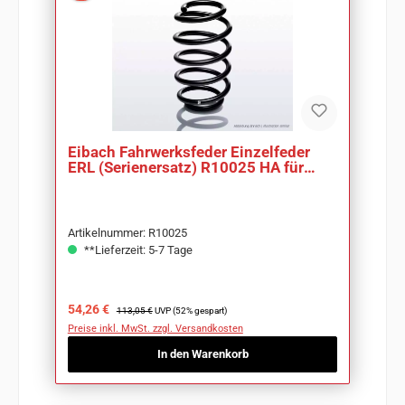
Eibach Fahrwerksfeder Einzelfeder
ERL (Serienersatz) R10025 HA für
Seat Altea XL
Artikelnummer: R10025
**Lieferzeit: 5-7 Tage
Verkaufspreis:
Regulärer Preis:
54,26 €
113,05 €
UVP (52% gespart)
Preise inkl. MwSt. zzgl. Versandkosten
In den Warenkorb