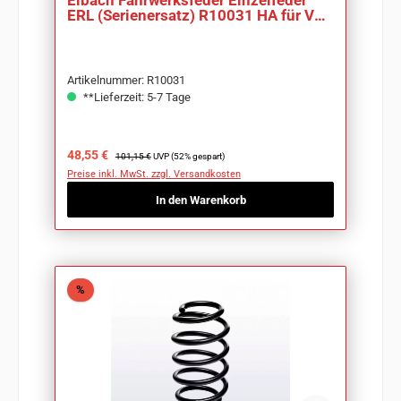
Eibach Fahrwerksfeder Einzelfeder
ERL (Serienersatz) R10031 HA für VW
Eos 1F
Artikelnummer: R10031
**Lieferzeit: 5-7 Tage
Verkaufspreis:
Regulärer Preis:
48,55 €
101,15 €
UVP (52% gespart)
Preise inkl. MwSt. zzgl. Versandkosten
In den Warenkorb
Rabatt
%