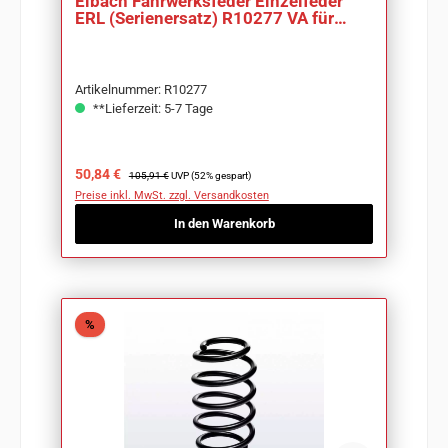
Eibach Fahrwerksfeder Einzelfeder
ERL (Serienersatz) R10277 VA für
Toyota
Artikelnummer: R10277
**Lieferzeit: 5-7 Tage
Verkaufspreis:
Regulärer Preis:
50,84 €
105,91 €
UVP (52% gespart)
Preise inkl. MwSt. zzgl. Versandkosten
In den Warenkorb
Rabatt
%