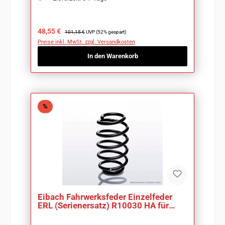
Verkaufspreis:
Regulärer Preis:
48,55 €
101,15 €
UVP (52% gespart)
Preise inkl. MwSt. zzgl. Versandkosten
In den Warenkorb
Rabatt
%
Eibach Fahrwerksfeder Einzelfeder
ERL (Serienersatz) R10030 HA für
BMW 3er E46