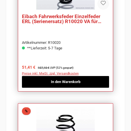
Eibach Fahrwerksfeder Einzelfeder
ERL (Serienersatz) R10020 VA für
Opel Corsa C
Artikelnummer: R10020
**Lieferzeit: 5-7 Tage
Verkaufspreis:
Regulärer Preis:
51,41 €
107,10 €
UVP (52% gespart)
Preise inkl. MwSt. zzgl. Versandkosten
In den Warenkorb
Rabatt
%