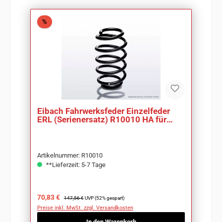
Rabatt
%
Eibach Fahrwerksfeder Einzelfeder
ERL (Serienersatz) R10010 HA für
BMW X3 E83
Artikelnummer: R10010
**Lieferzeit: 5-7 Tage
Verkaufspreis:
Regulärer Preis:
70,83 €
147,56 €
UVP (52% gespart)
Preise inkl. MwSt. zzgl. Versandkosten
In den Warenkorb