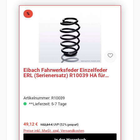
Rabatt
%
Eibach Fahrwerksfeder Einzelfeder
ERL (Serienersatz) R10039 HA für
Audi A3 8L1
Artikelnummer: R10039
**Lieferzeit: 5-7 Tage
Verkaufspreis:
Regulärer Preis:
49,12 €
102,34 €
UVP (52% gespart)
Preise inkl. MwSt. zzgl. Versandkosten
In den Warenkorb