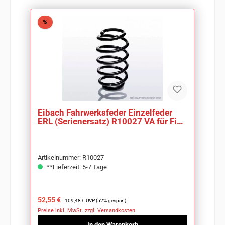
Rabatt
%
Eibach Fahrwerksfeder Einzelfeder
ERL (Serienersatz) R10027 VA für Fiat
Croma
Artikelnummer: R10027
**Lieferzeit: 5-7 Tage
Verkaufspreis:
Regulärer Preis:
52,55 €
109,48 €
UVP (52% gespart)
Preise inkl. MwSt. zzgl. Versandkosten
In den Warenkorb