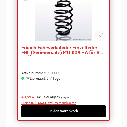
Eibach Fahrwerksfeder Einzelfeder
ERL (Serienersatz) R10009 HA für VW
Golf V 1K
Artikelnummer: R10009
**Lieferzeit: 5-7 Tage
Verkaufspreis:
Regulärer Preis:
48,55 €
101,15 €
UVP (52% gespart)
Preise inkl. MwSt. zzgl. Versandkosten
In den Warenkorb