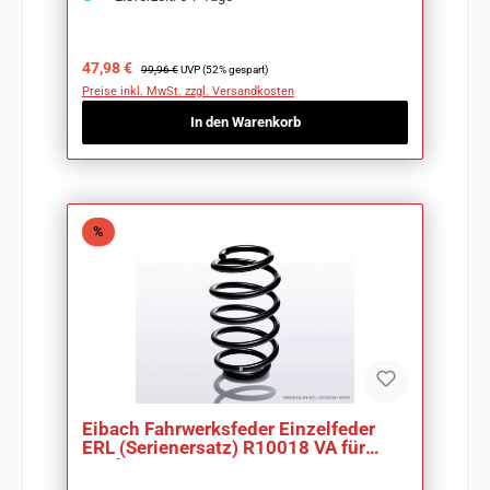
Verkaufspreis:
Regulärer Preis:
47,98 €
99,96 €
UVP (52% gespart)
Preise inkl. MwSt. zzgl. Versandkosten
In den Warenkorb
Rabatt
%
Eibach Fahrwerksfeder Einzelfeder
ERL (Serienersatz) R10018 VA für
Opel Corsa C