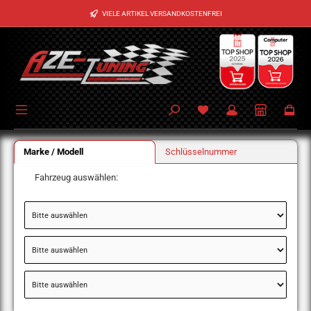
Zum Hauptinhalt springen
VIELE ARTIKEL VERSANDKOSTENFREI
Marke / Modell
Schlüsselnummer
Fahrzeug auswählen: