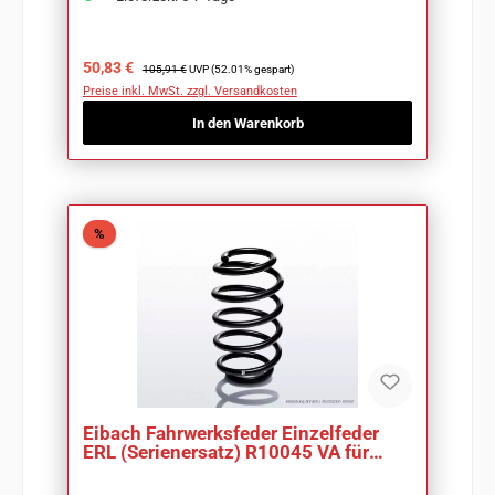
Verkaufspreis:
Regulärer Preis:
50,83 €
105,91 €
UVP (52.01% gespart)
Preise inkl. MwSt. zzgl. Versandkosten
In den Warenkorb
Rabatt
%
Eibach Fahrwerksfeder Einzelfeder
ERL (Serienersatz) R10045 VA für
Vectra B J96