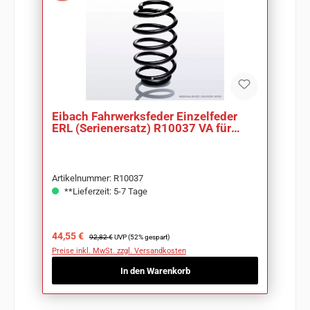
Eibach Fahrwerksfeder Einzelfeder
ERL (Serienersatz) R10037 VA für
Audi A3 8L
Artikelnummer: R10037
**Lieferzeit: 5-7 Tage
Verkaufspreis:
Regulärer Preis:
44,55 €
92,82 €
UVP (52% gespart)
Preise inkl. MwSt. zzgl. Versandkosten
In den Warenkorb