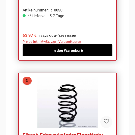
Artikelnummer: R10030
**Lieferzeit: 5-7 Tage
Verkaufspreis:
Regulärer Preis:
63,97 €
133,28 €
UVP (52% gespart)
Preise inkl. MwSt. zzgl. Versandkosten
In den Warenkorb
Rabatt
%