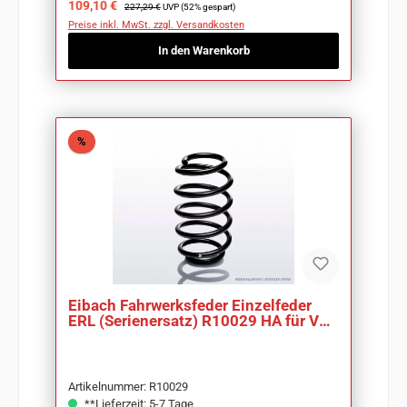
Verkaufspreis:
Regulärer Preis:
109,10 €
227,29 €
UVP (52% gespart)
Preise inkl. MwSt. zzgl. Versandkosten
In den Warenkorb
Rabatt
%
Eibach Fahrwerksfeder Einzelfeder
ERL (Serienersatz) R10029 HA für VW
Touran 1T
Artikelnummer: R10029
**Lieferzeit: 5-7 Tage