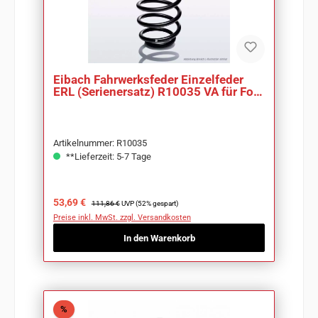
Eibach Fahrwerksfeder Einzelfeder
ERL (Serienersatz) R10035 VA für Ford
Fusion
Artikelnummer: R10035
**Lieferzeit: 5-7 Tage
Verkaufspreis:
Regulärer Preis:
53,69 €
111,86 €
UVP (52% gespart)
Preise inkl. MwSt. zzgl. Versandkosten
In den Warenkorb
Rabatt
%