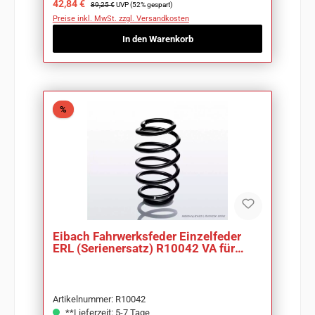
Verkaufspreis:
Regulärer Preis:
42,84 €
89,25 €
UVP (52% gespart)
Preise inkl. MwSt. zzgl. Versandkosten
In den Warenkorb
Rabatt
%
Eibach Fahrwerksfeder Einzelfeder
ERL (Serienersatz) R10042 VA für
Opel Vectra B
Artikelnummer: R10042
**Lieferzeit: 5-7 Tage