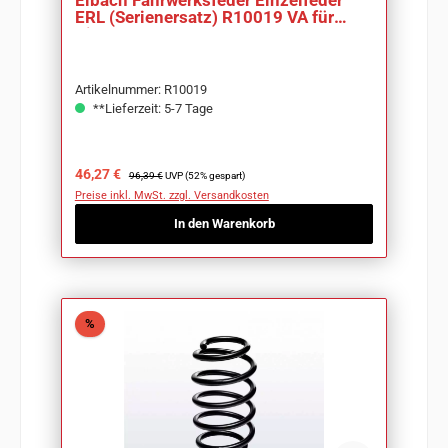
Eibach Fahrwerksfeder Einzelfeder
ERL (Serienersatz) R10019 VA für
Citroen C3 I
Artikelnummer: R10019
**Lieferzeit: 5-7 Tage
Verkaufspreis:
Regulärer Preis:
46,27 €
96,39 €
UVP (52% gespart)
Preise inkl. MwSt. zzgl. Versandkosten
In den Warenkorb
Rabatt
%