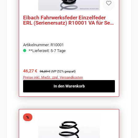
Eibach Fahrwerksfeder Einzelfeder
ERL (Serienersatz) R10001 VA für Seat
Ibiza 6L
Artikelnummer: R10001
**Lieferzeit: 5-7 Tage
Verkaufspreis:
Regulärer Preis:
46,27 €
96,39 €
UVP (52% gespart)
Preise inkl. MwSt. zzgl. Versandkosten
In den Warenkorb
Rabatt
%