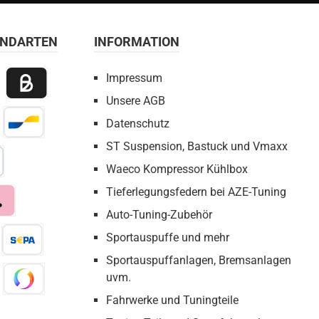
ANDARTEN
INFORMATION
Impressum
Unsere AGB
 Payment
Billie / Kauf auf Rechnung
Datenschutz
irect Net
Bancontact
ST Suspension, Bastuck und Vmaxx
Waeco Kompressor Kühlbox
bezahlen
Tieferlegungsfedern bei AZE-Tuning
Auto-Tuning-Zubehör
a
Sportauspuffe und mehr
Sportauspuffanlagen, Bremsanlagen
eX
Pay by Bank
uvm.
Fahrwerke und Tuningteile
co
Swish