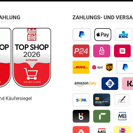
ZAHLUNG
ZAHLUNGS- UND VERS
PayPal
Apple Pay
KBC/CBC
Przelewy24
EPS
Belfius D
DHL
Später 
Amazon Pay
Bancomat Pay
Klarn
Vorkasse / Überweisung
Kreditkarte
Vorkass
Blik
Riverty
Multiban