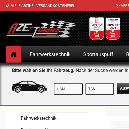
VIELE ARTIKEL VERSANDKOSTENFREI
VER
 Hauptinhalt springen
Zur Suche springen
Zur Hauptnavigation springen
Fahrwerkstechnik
Sportauspuff
B
Bitte wählen Sie Ihr Fahrzeug.
Nach der Suche werden Ih
Aus
Fahrwerkstechnik