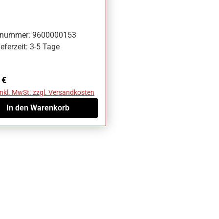
Wohnmobil
elnummer: 9600000153
eferzeit: 3-5 Tage
ärer Preis:
 €
inkl. MwSt. zzgl. Versandkosten
In den Warenkorb