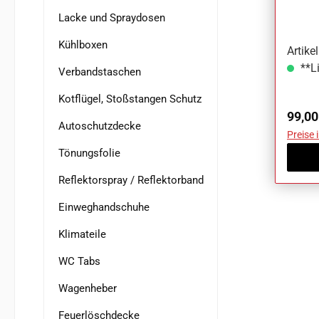
Tab 
Lacke und Spraydosen
Kühlboxen
Artik
**Li
Verbandstaschen
Kotflügel, Stoßstangen Schutz
Regul
99,00
Autoschutzdecke
Preise 
Tönungsfolie
Reflektorspray / Reflektorband
Einweghandschuhe
Klimateile
WC Tabs
Wagenheber
Feuerlöschdecke