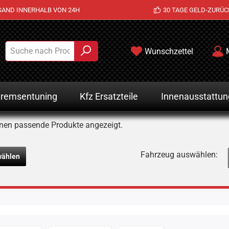
SAND INNERHALB VON 24H
30 TAGE GELD-ZURÜC
Wunschzettel
remsentuning
Kfz Ersatzteile
Innenausstattun
nen passende Produkte angezeigt.
Fahrzeug auswählen:
wählen