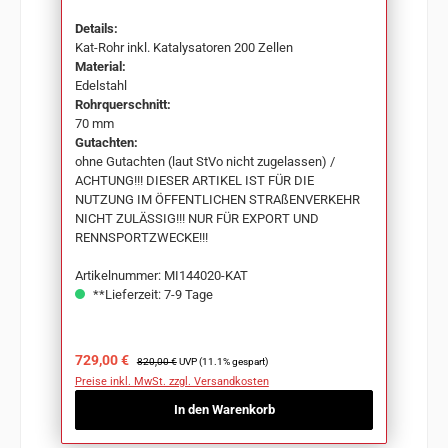
Details:
Kat-Rohr inkl. Katalysatoren 200 Zellen
Material:
Edelstahl
Rohrquerschnitt:
70 mm
Gutachten:
ohne Gutachten (laut StVo nicht zugelassen) /
ACHTUNG!!! DIESER ARTIKEL IST FÜR DIE
NUTZUNG IM ÖFFENTLICHEN STRAßENVERKEHR
NICHT ZULÄSSIG!!! NUR FÜR EXPORT UND
RENNSPORTZWECKE!!!
Artikelnummer: MI144020-KAT
**Lieferzeit: 7-9 Tage
Verkaufspreis:
Regulärer Preis:
729,00 €
820,00 €
UVP (11.1% gespart)
Preise inkl. MwSt. zzgl. Versandkosten
In den Warenkorb