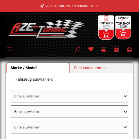
Zum Hauptinhalt springen
VIELE ARTIKEL VERSANDKOSTENFREI
Marke / Modell
Schlüsselnummer
Fahrzeug auswählen: