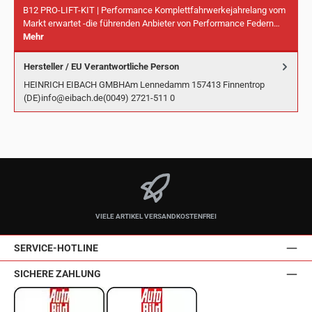
B12 PRO-LIFT-KIT | Performance Komplettfahrwerkejahrelang vom
Markt erwartet -die führenden Anbieter von Performance Federn…
Mehr
Hersteller / EU Verantwortliche Person
HEINRICH EIBACH GMBHAm Lennedamm 157413 Finnentrop
(DE)info@eibach.de(0049) 2721-511 0
VIELE ARTIKEL VERSANDKOSTENFREI
SERVICE-HOTLINE
SICHERE ZAHLUNG