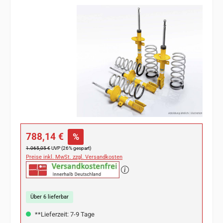
Bildergalerie überspringen
Verkaufspreis:
788,14 €
%
Regulärer Preis:
1.065,05 €
UVP (26% gespart)
Preise inkl. MwSt. zzgl. Versandkosten
Über 6 lieferbar
**Lieferzeit: 7-9 Tage