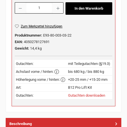
Produkt Anzahl: Gib den gewünschten Wert ein oder benutze die Schaltflächen u
In den Warenkorb
Zum Merkzettel hinzufügen
Produktnummer:
E93-80-003-03-22
EAN:
4050278127691
Gewicht:
14,4 kg
Gutachten:
mit Teilegutachten (§19.3)
Achslast vorne / hinten:
bis 680 kg / bis 880 kg
Höherlegung vorne / hinten:
+20-25 mm / +15-20 mm
Art:
B12 Pro Lift Kit
Gutachten:
Gutachten downloaden
Beschreibung