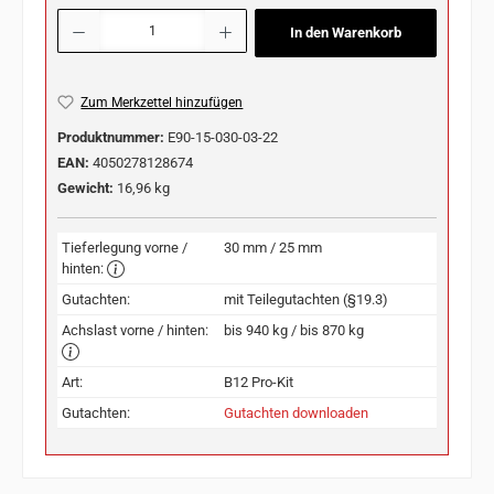
Produkt Anzahl: Gib den gewünschten Wert ein oder benutze die Schaltflächen u
In den Warenkorb
Zum Merkzettel hinzufügen
Produktnummer:
E90-15-030-03-22
EAN:
4050278128674
Gewicht:
16,96 kg
Tieferlegung vorne /
30 mm / 25 mm
hinten:
Gutachten:
mit Teilegutachten (§19.3)
Achslast vorne / hinten:
bis 940 kg / bis 870 kg
Art:
B12 Pro-Kit
Gutachten:
Gutachten downloaden