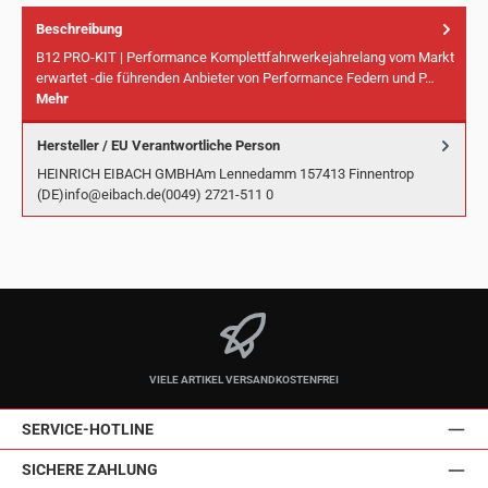
Beschreibung
B12 PRO-KIT | Performance Komplettfahrwerkejahrelang vom Markt
erwartet -die führenden Anbieter von Performance Federn und P…
Mehr
Hersteller / EU Verantwortliche Person
HEINRICH EIBACH GMBHAm Lennedamm 157413 Finnentrop
(DE)info@eibach.de(0049) 2721-511 0
VIELE ARTIKEL VERSANDKOSTENFREI
SERVICE-HOTLINE
SICHERE ZAHLUNG