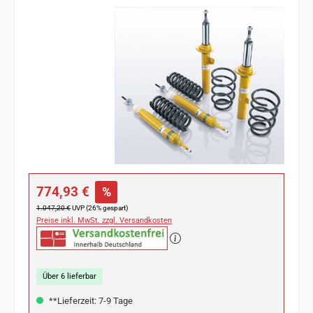
Bildergalerie überspringen
Verkaufspreis:
774,93 €
%
Regulärer Preis:
1.047,20 €
UVP (26% gespart)
Preise inkl. MwSt. zzgl. Versandkosten
Über 6 lieferbar
**Lieferzeit: 7-9 Tage