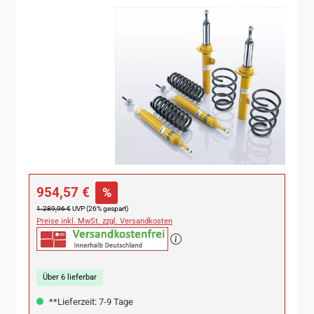
Bildergalerie überspringen
Verkaufspreis:
954,57 €
%
Regulärer Preis:
1.289,96 €
UVP (26% gespart)
Preise inkl. MwSt. zzgl. Versandkosten
Über 6 lieferbar
**Lieferzeit: 7-9 Tage