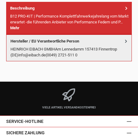
Beschreibung
B12 PRO-KIT | Performance Komplettfahrwerkejahrelang vom Markt
erwartet -die führenden Anbieter von Performance Federn und P…
Mehr
Hersteller / EU Verantwortliche Person
HEINRICH EIBACH GMBHAm Lennedamm 157413 Finnentrop
(DE)info@eibach.de(0049) 2721-511 0
VIELE ARTIKEL VERSANDKOSTENFREI
SERVICE-HOTLINE
SICHERE ZAHLUNG