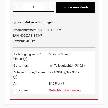
Produkt Anzahl: Gib den gewünschten Wert ein oder benutze die Schaltflächen u
In den Warenkorb
Zum Merkzettel hinzufügen
Produktnummer:
E90-85-051-15-22
EAN:
4050278134347
Gewicht:
20,9 kg
Tieferlegung vorne /
30 mm / 30 mm
hinten:
Gutachten:
mit Teilegutachten (§19.3)
Achslast vorne / hinten:
bis 1090 kg / bis 950 kg
Art:
B12 Pro-Kit
Gutachten:
Gutachten downloaden