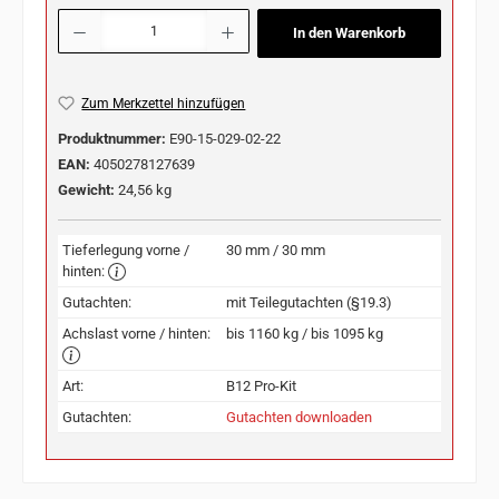
Produkt Anzahl: Gib den gewünschten Wert ein oder benutze die Schaltflächen u
In den Warenkorb
Zum Merkzettel hinzufügen
Produktnummer:
E90-15-029-02-22
EAN:
4050278127639
Gewicht:
24,56 kg
Tieferlegung vorne /
30 mm / 30 mm
hinten:
Gutachten:
mit Teilegutachten (§19.3)
Achslast vorne / hinten:
bis 1160 kg / bis 1095 kg
Art:
B12 Pro-Kit
Gutachten:
Gutachten downloaden