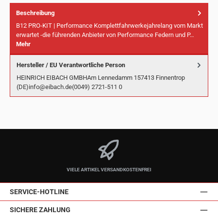
Beschreibung
B12 PRO-KIT | Performance Komplettfahrwerkejahrelang vom Markt
erwartet -die führenden Anbieter von Performance Federn und P…
Mehr
Hersteller / EU Verantwortliche Person
HEINRICH EIBACH GMBHAm Lennedamm 157413 Finnentrop
(DE)info@eibach.de(0049) 2721-511 0
VIELE ARTIKEL VERSANDKOSTENFREI
SERVICE-HOTLINE
SICHERE ZAHLUNG