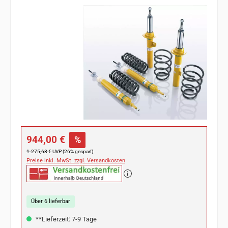
Bildergalerie überspringen
Verkaufspreis:
944,00 €
%
Regulärer Preis:
1.275,68 €
UVP (26% gespart)
Preise inkl. MwSt. zzgl. Versandkosten
Über 6 lieferbar
**Lieferzeit: 7-9 Tage