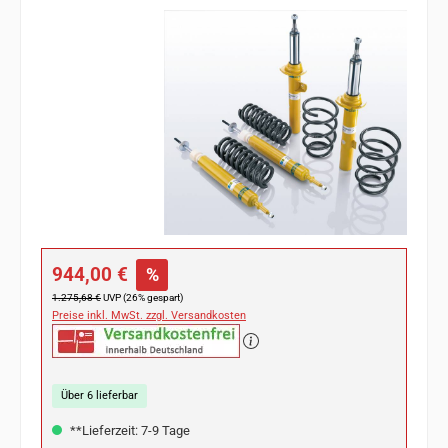
Bildergalerie überspringen
Verkaufspreis:
944,00 €
%
Regulärer Preis:
1.275,68 €
UVP (26% gespart)
Preise inkl. MwSt. zzgl. Versandkosten
Über 6 lieferbar
**Lieferzeit: 7-9 Tage