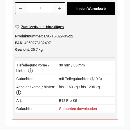
Produkt Anzahl: Gib den gewünschten Wert ein oder benutze die Schaltflächen u
In den Warenkorb
Zum Merkzettel hinzufügen
Produktnummer:
E90-15-029-05-22
EAN:
4050278132497
Gewicht:
25,7 kg
Tieferlegung vorne /
30 mm / 30 mm
hinten:
Gutachten:
mit Teilegutachten (§19.3)
Achslast vorne / hinten:
bis 1160 kg / bis 1235 kg
Art:
B12 Pro-Kit
Gutachten:
Gutachten downloaden