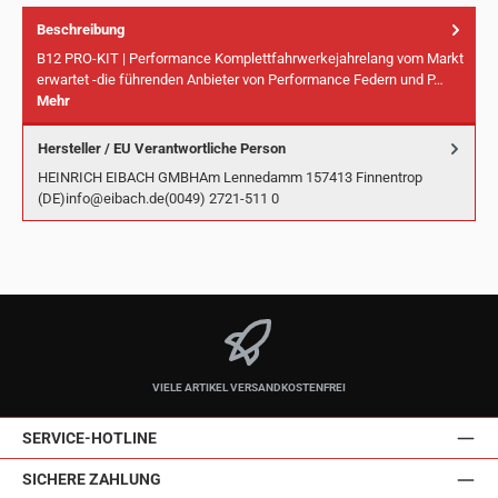
Beschreibung
B12 PRO-KIT | Performance Komplettfahrwerkejahrelang vom Markt
erwartet -die führenden Anbieter von Performance Federn und P…
Mehr
Hersteller / EU Verantwortliche Person
HEINRICH EIBACH GMBHAm Lennedamm 157413 Finnentrop
(DE)info@eibach.de(0049) 2721-511 0
VIELE ARTIKEL VERSANDKOSTENFREI
SERVICE-HOTLINE
SICHERE ZAHLUNG