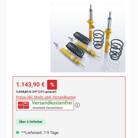
Bildergalerie überspringen
Verkaufspreis:
1.143,90 €
%
Regulärer Preis:
1.545,81 €
UVP (26% gespart)
Preise inkl. MwSt. zzgl. Versandkosten
Über 6 lieferbar
**Lieferzeit: 7-9 Tage