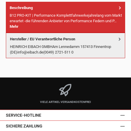
Beschreibung
B12 PRO-KIT | Performance Komplettfahrwerkejahrelang vom Markt
erwartet -die führenden Anbieter von Performance Federn und P…
Mehr
Hersteller / EU Verantwortliche Person
HEINRICH EIBACH GMBHAm Lennedamm 157413 Finnentrop
(DE)info@eibach.de(0049) 2721-511 0
VIELE ARTIKEL VERSANDKOSTENFREI
SERVICE-HOTLINE
SICHERE ZAHLUNG