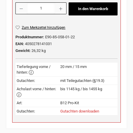
Produkt Anzahl: Gib den gewünschten Wert ein oder benutze die Schaltflächen u
In den Warenkorb
Zum Merkzettel hinzufügen
Produktnummer:
E90-85-058-01-22
EAN:
4050278141031
Gewicht:
26,32 kg
Tieferlegung vorne /
20 mm / 15 mm
hinten:
Gutachten:
mit Teilegutachten (§19.3)
Achslast vorne / hinten:
bis 1145 kg / bis 1455 kg
Art:
B12 Pro-Kit
Gutachten:
Gutachten downloaden