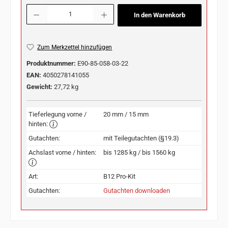
Produkt Anzahl: Gib den gewünschten Wert ein oder benutze die Schaltflächen u
In den Warenkorb
Zum Merkzettel hinzufügen
Produktnummer:
E90-85-058-03-22
EAN:
4050278141055
Gewicht:
27,72 kg
Tieferlegung vorne /
20 mm / 15 mm
hinten:
Gutachten:
mit Teilegutachten (§19.3)
Achslast vorne / hinten:
bis 1285 kg / bis 1560 kg
Art:
B12 Pro-Kit
Gutachten:
Gutachten downloaden