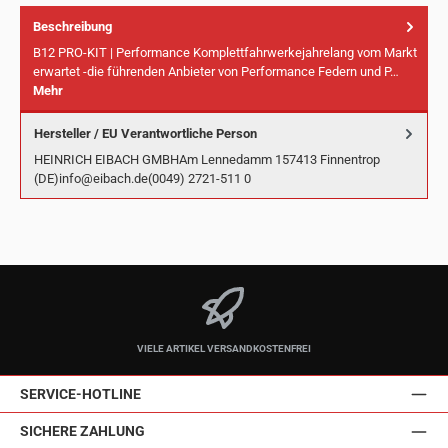
Beschreibung
B12 PRO-KIT | Performance Komplettfahrwerkejahrelang vom Markt
erwartet -die führenden Anbieter von Performance Federn und P…
Mehr
Hersteller / EU Verantwortliche Person
HEINRICH EIBACH GMBHAm Lennedamm 157413 Finnentrop
(DE)info@eibach.de(0049) 2721-511 0
VIELE ARTIKEL VERSANDKOSTENFREI
SERVICE-HOTLINE
SICHERE ZAHLUNG