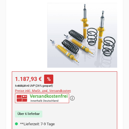
Bildergalerie überspringen
Verkaufspreis:
1.187,93 €
%
Regulärer Preis:
1.605,31 €
UVP (26% gespart)
Preise inkl. MwSt. zzgl. Versandkosten
Über 6 lieferbar
**Lieferzeit: 7-9 Tage