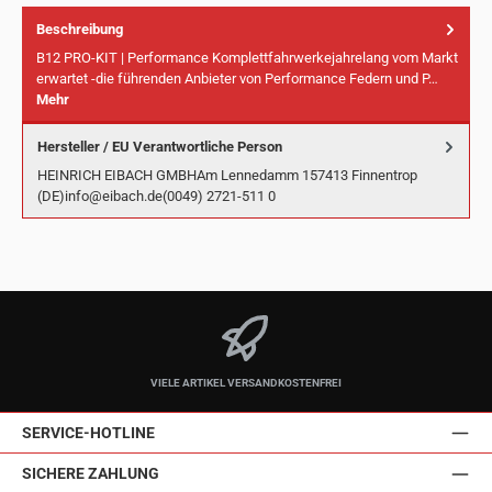
Beschreibung
B12 PRO-KIT | Performance Komplettfahrwerkejahrelang vom Markt
erwartet -die führenden Anbieter von Performance Federn und P…
Mehr
Hersteller / EU Verantwortliche Person
HEINRICH EIBACH GMBHAm Lennedamm 157413 Finnentrop
(DE)info@eibach.de(0049) 2721-511 0
VIELE ARTIKEL VERSANDKOSTENFREI
SERVICE-HOTLINE
SICHERE ZAHLUNG