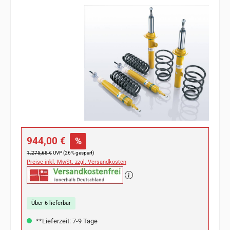
Bildergalerie überspringen
Verkaufspreis:
944,00 €
%
Regulärer Preis:
1.275,68 €
UVP (26% gespart)
Preise inkl. MwSt. zzgl. Versandkosten
Über 6 lieferbar
**Lieferzeit: 7-9 Tage