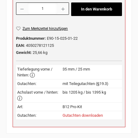
Produkt Anzahl: Gib den gewünschten Wert ein oder benutze die Schaltflächen u
In den Warenkorb
Zum Merkzettel hinzufügen
Produktnummer:
E90-15-025-01-22
EAN:
4050278121125
Gewicht:
25,66 kg
Tieferlegung vorne /
35 mm / 25 mm
hinten:
Gutachten:
mit Teilegutachten (§19.3)
Achslast vorne / hinten:
bis 1205 kg / bis 1395 kg
Art:
B12 Pro-Kit
Gutachten:
Gutachten downloaden