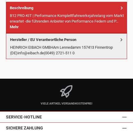
Beschreibung
B12 PRO-KIT | Performance Komplettfahrwerkejahrelang vom Markt
erwartet -die führenden Anbieter von Performance Federn und P…
Mehr
Hersteller / EU Verantwortliche Person
HEINRICH EIBACH GMBHAm Lennedamm 157413 Finnentrop
(DE)info@eibach.de(0049) 2721-511 0
VIELE ARTIKEL VERSANDKOSTENFREI
SERVICE-HOTLINE
SICHERE ZAHLUNG