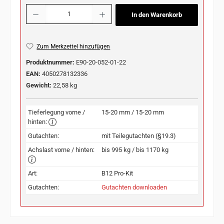
Produkt Anzahl: Gib den gewünschten Wert ein oder benutze die Schaltflächen u
In den Warenkorb
Zum Merkzettel hinzufügen
Produktnummer:
E90-20-052-01-22
EAN:
4050278132336
Gewicht:
22,58 kg
Tieferlegung vorne /
15-20 mm / 15-20 mm
hinten:
Gutachten:
mit Teilegutachten (§19.3)
Achslast vorne / hinten:
bis 995 kg / bis 1170 kg
Art:
B12 Pro-Kit
Gutachten:
Gutachten downloaden