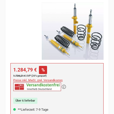
Bildergalerie überspringen
Verkaufspreis:
1.284,79 €
%
Regulärer Preis:
1.736,21 €
UVP (26% gespart)
Preise inkl. MwSt. zzgl. Versandkosten
Über 6 lieferbar
**Lieferzeit: 7-9 Tage