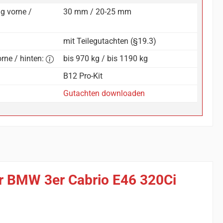
g vorne /
30 mm / 20-25 mm
mit Teilegutachten (§19.3)
rne / hinten:
bis 970 kg / bis 1190 kg
B12 Pro-Kit
Gutachten downloaden
ür BMW 3er Cabrio E46 320Ci