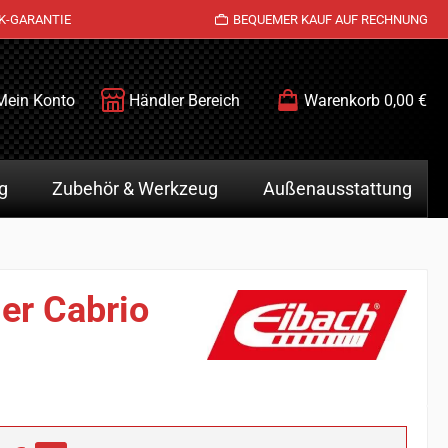
K-GARANTIE
BEQUEMER KAUF AUF RECHNUNG
Mein Konto
Händler Bereich
Warenkorb
0,00 €
g
Zubehör & Werkzeug
Außenausstattung
er Cabrio
is: