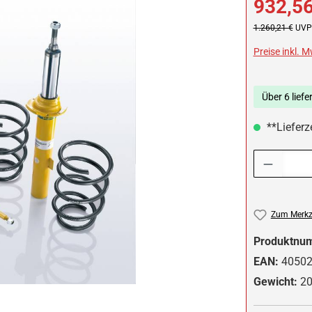
932,56
Regulärer Preis:
1.260,21 €
UVP 
Preise inkl. 
Über 6 liefe
**Lieferze
Produkt Anzah
Zum Merkze
Produktnu
EAN:
4050
Gewicht:
20