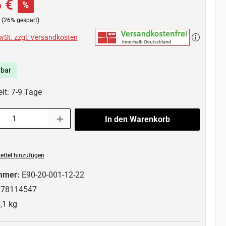
 €
%
(26% gespart)
MwSt. zzgl. Versandkosten
rbar
it: 7-9 Tage
l: Gib den gewünschten Wert ein oder benutze die Schaltflächen um die 
In den Warenkorb
ttel hinzufügen
mmer:
E90-20-001-12-22
278114547
,1 kg