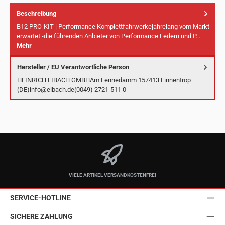
Beschreibung
B12 PRO-KIT | Performance Komplettfahrwerkejahrelang vom Markt
erwartet -die führenden Anbieter von Performance Federn und P…
Mehr
Hersteller / EU Verantwortliche Person
HEINRICH EIBACH GMBHAm Lennedamm 157413 Finnentrop
(DE)info@eibach.de(0049) 2721-511 0
VIELE ARTIKEL VERSANDKOSTENFREI
SERVICE-HOTLINE
SICHERE ZAHLUNG