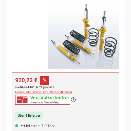
Bildergalerie überspringen
Verkaufspreis:
920,23 €
%
Regulärer Preis:
1.243,55 €
UVP (26% gespart)
Preise inkl. MwSt. zzgl. Versandkosten
Über 6 lieferbar
**Lieferzeit: 7-9 Tage