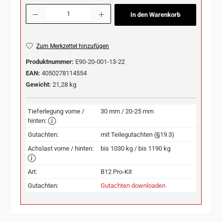
Produkt Anzahl: Gib den gewünschten Wert ein oder benutze die Schaltflächen u
In den Warenkorb
Zum Merkzettel hinzufügen
Produktnummer:
E90-20-001-13-22
EAN:
4050278114554
Gewicht:
21,28 kg
Tieferlegung vorne /
30 mm / 20-25 mm
hinten:
Gutachten:
mit Teilegutachten (§19.3)
Achslast vorne / hinten:
bis 1030 kg / bis 1190 kg
Art:
B12 Pro-Kit
Gutachten:
Gutachten downloaden