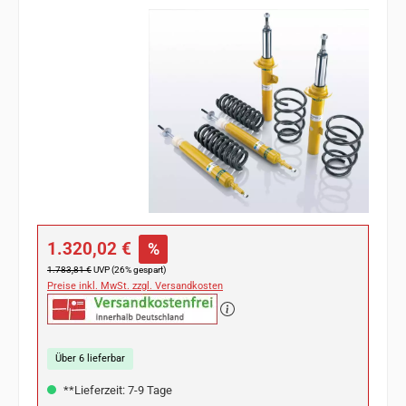
Bildergalerie überspringen
Verkaufspreis:
1.320,02 €
%
Regulärer Preis:
1.783,81 €
UVP (26% gespart)
Preise inkl. MwSt. zzgl. Versandkosten
Über 6 lieferbar
**Lieferzeit: 7-9 Tage