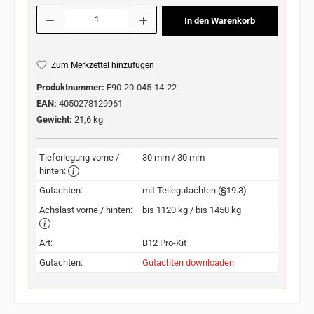
Produkt Anzahl: Gib den gewünschten Wert ein oder benutze die Schaltflächen u
In den Warenkorb
Zum Merkzettel hinzufügen
Produktnummer:
E90-20-045-14-22
EAN:
4050278129961
Gewicht:
21,6 kg
Tieferlegung vorne /
30 mm / 30 mm
hinten:
Gutachten:
mit Teilegutachten (§19.3)
Achslast vorne / hinten:
bis 1120 kg / bis 1450 kg
Art:
B12 Pro-Kit
Gutachten:
Gutachten downloaden