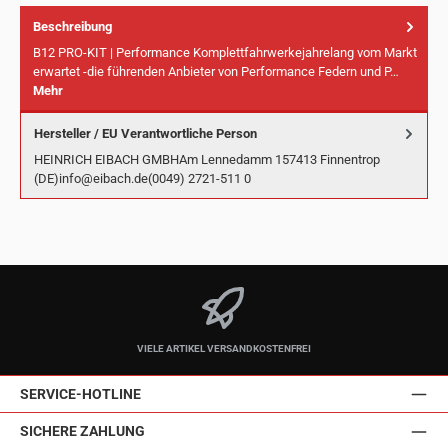
Beschreibung
B12 PRO-KIT | Performance Komplettfahrwerkejahrelang vom Markt
erwartet -die führenden Anbieter von Performance Federn und P…
Mehr
Hersteller / EU Verantwortliche Person
HEINRICH EIBACH GMBHAm Lennedamm 157413 Finnentrop
(DE)info@eibach.de(0049) 2721-511 0
VIELE ARTIKEL VERSANDKOSTENFREI
SERVICE-HOTLINE
SICHERE ZAHLUNG