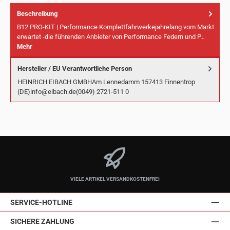
Beschreibung
B12 PRO-KIT | Performance Komplettfahrwerkejahrelang vom Markt
erwartet -die führenden Anbieter von Performance Federn und P…
Mehr
Hersteller / EU Verantwortliche Person
HEINRICH EIBACH GMBHAm Lennedamm 157413 Finnentrop
(DE)info@eibach.de(0049) 2721-511 0
VIELE ARTIKEL VERSANDKOSTENFREI
SERVICE-HOTLINE
SICHERE ZAHLUNG