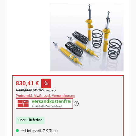
Bildergalerie überspringen
Verkaufspreis:
830,41 €
%
Regulärer Preis:
1.122,17 €
UVP (26% gespart)
Preise inkl. MwSt. zzgl. Versandkosten
Über 6 lieferbar
**Lieferzeit: 7-9 Tage