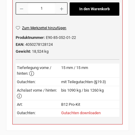
Produkt Anzahl: Gib den gewünschten Wert ein oder benutze die Schaltflächen u
In den Warenkorb
Zum Merkzettel hinzufügen
Produktnummer:
E90-85-052-01-22
EAN:
4050278128124
Gewicht:
18,524 kg
Tieferlegung vorne /
15 mm / 15 mm
hinten:
Gutachten:
mit Teilegutachten (§19.3)
Achslast vorne / hinten:
bis 1090 kg / bis 1260 kg
Art:
B12 Pro-Kit
Gutachten:
Gutachten downloaden