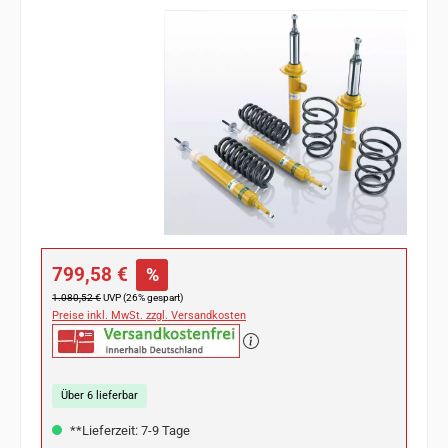
Bildergalerie überspringen
Verkaufspreis:
799,58 €
%
Regulärer Preis:
1.080,52 €
UVP (26% gespart)
Preise inkl. MwSt. zzgl. Versandkosten
Über 6 lieferbar
**Lieferzeit: 7-9 Tage