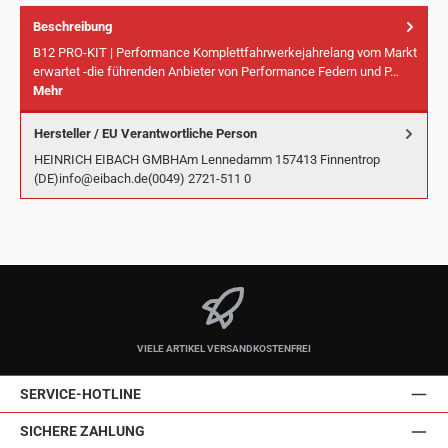
Beschreibung
B12 PRO-KIT | Performance Komplettfahrwerkejahrelang vom Markt
erwartet -die führenden Anbieter von Performance Federn und P…
Mehr
Hersteller / EU Verantwortliche Person
HEINRICH EIBACH GMBHAm Lennedamm 157413 Finnentrop
(DE)info@eibach.de(0049) 2721-511 0
VIELE ARTIKEL VERSANDKOSTENFREI
SERVICE-HOTLINE
SICHERE ZAHLUNG