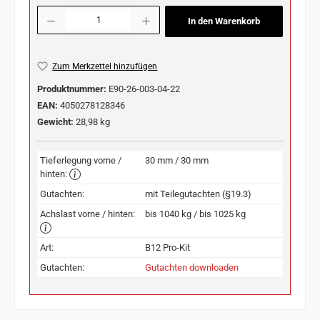
Produkt Anzahl: Gib den gewünschten Wert ein oder benutze die Schaltflächen u
In den Warenkorb
Zum Merkzettel hinzufügen
Produktnummer:
E90-26-003-04-22
EAN:
4050278128346
Gewicht:
28,98 kg
Tieferlegung vorne /
30 mm / 30 mm
hinten:
Gutachten:
mit Teilegutachten (§19.3)
Achslast vorne / hinten:
bis 1040 kg / bis 1025 kg
Art:
B12 Pro-Kit
Gutachten:
Gutachten downloaden