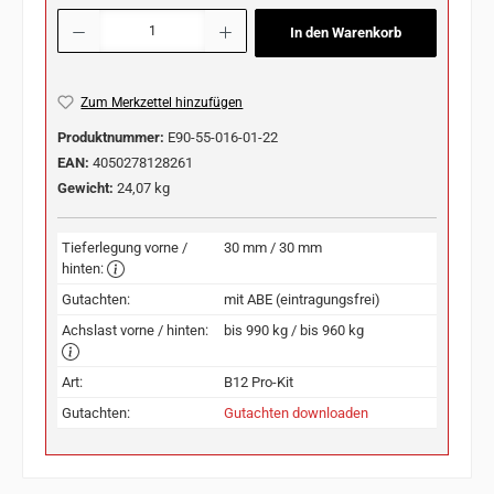
Produkt Anzahl: Gib den gewünschten Wert ein oder benutze die Schaltflächen u
In den Warenkorb
Zum Merkzettel hinzufügen
Produktnummer:
E90-55-016-01-22
EAN:
4050278128261
Gewicht:
24,07 kg
Tieferlegung vorne /
30 mm / 30 mm
hinten:
Gutachten:
mit ABE (eintragungsfrei)
Achslast vorne / hinten:
bis 990 kg / bis 960 kg
Art:
B12 Pro-Kit
Gutachten:
Gutachten downloaden