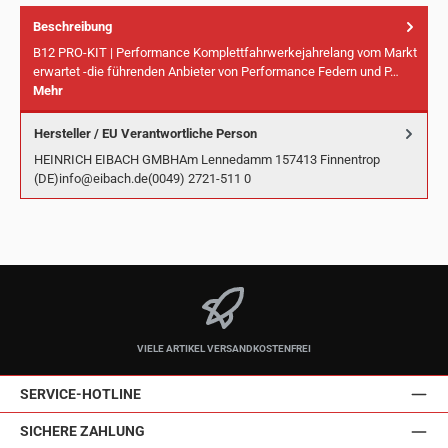
Beschreibung
B12 PRO-KIT | Performance Komplettfahrwerkejahrelang vom Markt
erwartet -die führenden Anbieter von Performance Federn und P…
Mehr
Hersteller / EU Verantwortliche Person
HEINRICH EIBACH GMBHAm Lennedamm 157413 Finnentrop
(DE)info@eibach.de(0049) 2721-511 0
VIELE ARTIKEL VERSANDKOSTENFREI
SERVICE-HOTLINE
SICHERE ZAHLUNG