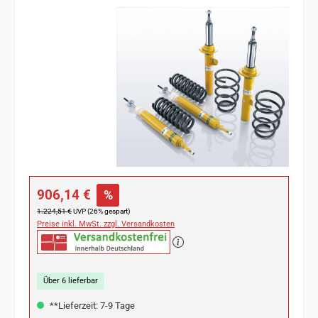
Bildergalerie überspringen
Verkaufspreis:
906,14 €
%
Regulärer Preis:
1.224,51 €
UVP (26% gespart)
Preise inkl. MwSt. zzgl. Versandkosten
Über 6 lieferbar
**Lieferzeit: 7-9 Tage