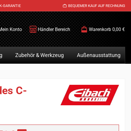
K-GARANTIE
BEQUEMER KAUF AUF RECHNUNG
Mein Konto
Händler Bereich
Warenkorb
0,00 €
g
Zubehör & Werkzeug
Außenausstattung
des C-
is: