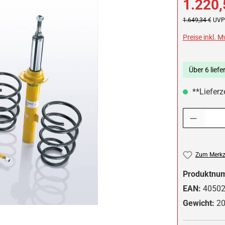
1.220,
Regulärer Preis:
1.649,34 €
UVP 
Preise inkl. 
Über 6 liefe
**Lieferze
Produkt Anzah
Zum Merkze
Produktnu
EAN:
4050
Gewicht:
20