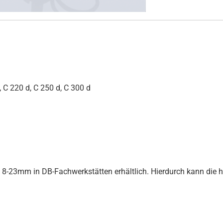
 C 220 d, C 250 d, C 300 d
en 8-23mm in DB-Fachwerkstätten erhältlich. Hierdurch kann die 