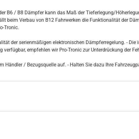
er B6 / B8 Dämpfer kann das Maß der Tieferlegung/Höherlegun
t beim Verbau von B12 Fahrwerken die Funktionalität der Dämpf
-Tronic.
alität der serienmäßigen elektronischen Dämpferregelung. - Di
ug verfügbar, empfehlen wir Pro-Tronic zur Unterdrückung der F
rem Händler / Bezugsquelle auf. - Halten Sie dazu Ihre Fahrzeug