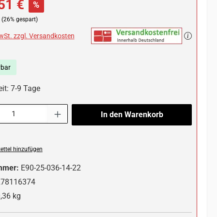
51 €
%
(26% gespart)
MwSt. zzgl. Versandkosten
rbar
it: 7-9 Tage
l: Gib den gewünschten Wert ein oder benutze die Schaltflächen um die 
In den Warenkorb
ttel hinzufügen
mmer:
E90-25-036-14-22
278116374
,36 kg