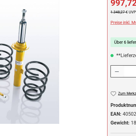
997,72
Regulärer Preis:
1.348,27 €
UVP 
Preise inkl. 
Über 6 liefe
**Lieferze
Produkt Anzah
Zum Merkze
Produktnu
EAN:
4050
Gewicht:
18