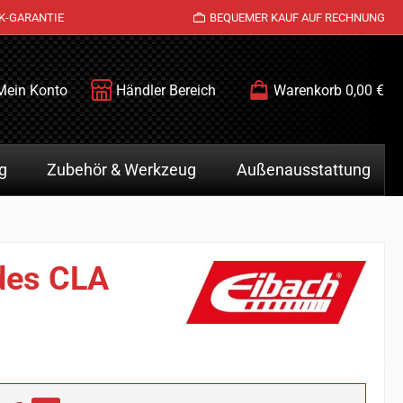
K-GARANTIE
BEQUEMER KAUF AUF RECHNUNG
Mein Konto
Händler Bereich
Warenkorb
0,00 €
g
Zubehör & Werkzeug
Außenausstattung
edes CLA
is: