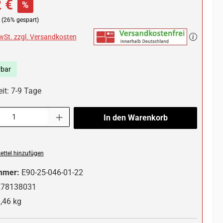
 €
%
(26% gespart)
MwSt. zzgl. Versandkosten
rbar
it: 7-9 Tage
l: Gib den gewünschten Wert ein oder benutze die Schaltflächen um die 
In den Warenkorb
ttel hinzufügen
mmer:
E90-25-046-01-22
278138031
,46 kg