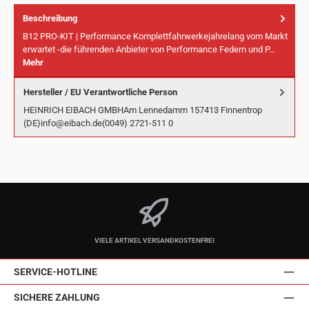
Beschreibung
B12 PRO-KIT | Performance Komplettfahrwerkejahrelang vom Markt
erwartet -die führenden Anbieter von Performance Federn und P…
Mehr
Hersteller / EU Verantwortliche Person
HEINRICH EIBACH GMBHAm Lennedamm 157413 Finnentrop
(DE)info@eibach.de(0049) 2721-511 0
VIELE ARTIKEL VERSANDKOSTENFREI
SERVICE-HOTLINE
SICHERE ZAHLUNG