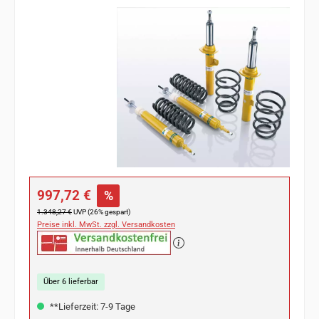
Bildergalerie überspringen
Verkaufspreis:
997,72 €
%
Regulärer Preis:
1.348,27 €
UVP (26% gespart)
Preise inkl. MwSt. zzgl. Versandkosten
Über 6 lieferbar
**Lieferzeit: 7-9 Tage