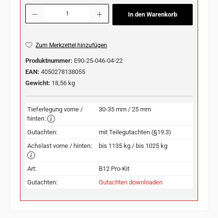
Produkt Anzahl: Gib den gewünschten Wert ein oder benutze die Schaltflächen u
In den Warenkorb
Zum Merkzettel hinzufügen
Produktnummer:
E90-25-046-04-22
EAN:
4050278138055
Gewicht:
18,56 kg
Tieferlegung vorne /
30-35 mm / 25 mm
hinten:
Gutachten:
mit Teilegutachten (§19.3)
Achslast vorne / hinten:
bis 1135 kg / bis 1025 kg
Art:
B12 Pro-Kit
Gutachten:
Gutachten downloaden