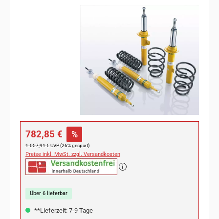
Bildergalerie überspringen
Verkaufspreis:
782,85 €
%
Regulärer Preis:
1.057,91 €
UVP (26% gespart)
Preise inkl. MwSt. zzgl. Versandkosten
Über 6 lieferbar
**Lieferzeit: 7-9 Tage