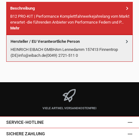
Beschreibung
B12 PRO-KIT | Performance Komplettfahrwerkejahrelang vom Markt
erwartet -die führenden Anbieter von Performance Federn und P…
Mehr
Hersteller / EU Verantwortliche Person
HEINRICH EIBACH GMBHAm Lennedamm 157413 Finnentrop
(DE)info@eibach.de(0049) 2721-511 0
VIELE ARTIKEL VERSANDKOSTENFREI
SERVICE-HOTLINE
SICHERE ZAHLUNG