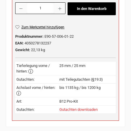
Produkt Anzahl: Gib den gewünschten Wert ein oder benutze die Schaltflächen u
In den Warenkorb
Zum Merkzettel hinzufügen
Produktnummer:
E90-57-006-01-22
EAN:
4050278132237
Gewicht:
22,13 kg
Tieferlegung vorne /
25 mm / 25 mm
hinten:
Gutachten:
mit Teilegutachten (§19.3)
Achslast vorne / hinten:
bis 1135 kg / bis 1200 kg
Art:
B12 Pro-Kit
Gutachten:
Gutachten downloaden