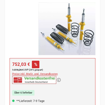
Bildergalerie überspringen
Verkaufspreis:
752,03 €
%
Regulärer Preis:
1.016,26 €
UVP (26% gespart)
Preise inkl. MwSt. zzgl. Versandkosten
Über 6 lieferbar
**Lieferzeit: 7-9 Tage