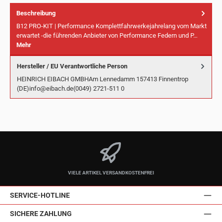
Beschreibung
B12 PRO-KIT | Performance Komplettfahrwerkejahrelang vom Markt
erwartet -die führenden Anbieter von Performance Federn und P…
Mehr
Hersteller / EU Verantwortliche Person
HEINRICH EIBACH GMBHAm Lennedamm 157413 Finnentrop
(DE)info@eibach.de(0049) 2721-511 0
VIELE ARTIKEL VERSANDKOSTENFREI
SERVICE-HOTLINE
SICHERE ZAHLUNG