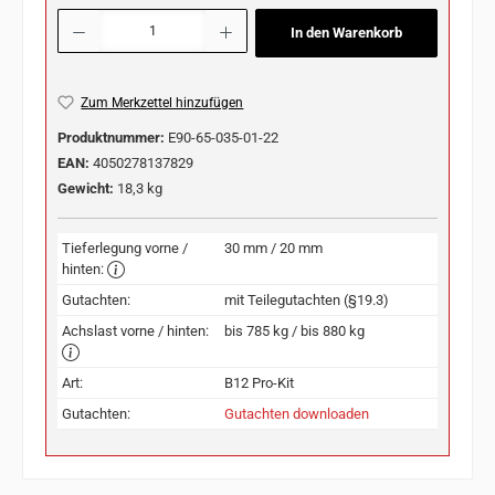
Produkt Anzahl: Gib den gewünschten Wert ein oder benutze die Schaltflächen u
In den Warenkorb
Zum Merkzettel hinzufügen
Produktnummer:
E90-65-035-01-22
EAN:
4050278137829
Gewicht:
18,3 kg
Tieferlegung vorne /
30 mm / 20 mm
hinten:
Gutachten:
mit Teilegutachten (§19.3)
Achslast vorne / hinten:
bis 785 kg / bis 880 kg
Art:
B12 Pro-Kit
Gutachten:
Gutachten downloaden