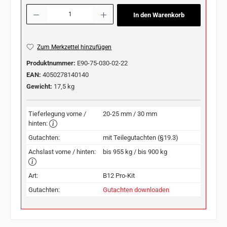
Produkt Anzahl: Gib den gewünschten Wert ein oder benutze die Schaltflächen u
In den Warenkorb
Zum Merkzettel hinzufügen
Produktnummer:
E90-75-030-02-22
EAN:
4050278140140
Gewicht:
17,5 kg
Tieferlegung vorne /
20-25 mm / 30 mm
hinten:
Gutachten:
mit Teilegutachten (§19.3)
Achslast vorne / hinten:
bis 955 kg / bis 900 kg
Art:
B12 Pro-Kit
Gutachten:
Gutachten downloaden