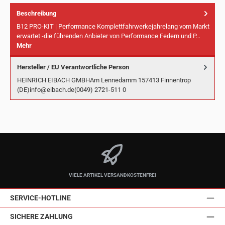
Beschreibung
B12 PRO-KIT | Performance Komplettfahrwerkejahrelang vom Markt
erwartet -die führenden Anbieter von Performance Federn und P…
Mehr
Hersteller / EU Verantwortliche Person
HEINRICH EIBACH GMBHAm Lennedamm 157413 Finnentrop
(DE)info@eibach.de(0049) 2721-511 0
VIELE ARTIKEL VERSANDKOSTENFREI
SERVICE-HOTLINE
SICHERE ZAHLUNG