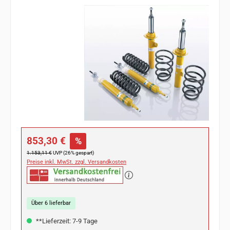
Bildergalerie überspringen
Verkaufspreis:
853,30 €
%
Regulärer Preis:
1.153,11 €
UVP (26% gespart)
Preise inkl. MwSt. zzgl. Versandkosten
Über 6 lieferbar
**Lieferzeit: 7-9 Tage