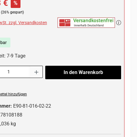
 €
%
(26% gespart)
MwSt. zzgl. Versandkosten
rbar
it: 7-9 Tage
l: Gib den gewünschten Wert ein oder benutze die Schaltflächen um die 
In den Warenkorb
ttel hinzufügen
mmer:
E90-81-016-02-22
278108188
,036 kg