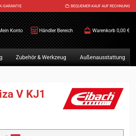
K-GARANTIE
BEQUEMER KAUF AUF RECHNUNG
Mein Konto
Händler Bereich
Warenkorb
0,00 €
g
Zubehör & Werkzeug
Außenausstattung
biza V KJ1
is: