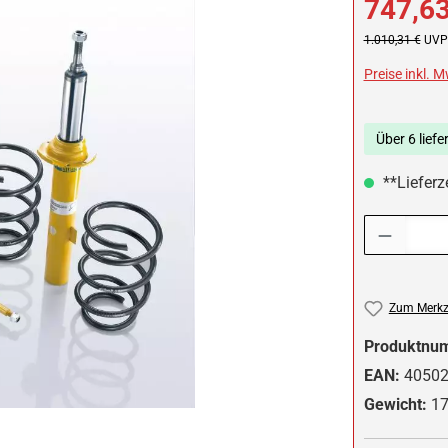
747,63
Regulärer Preis:
1.010,31 €
UVP 
Preise inkl. 
Über 6 liefe
**Lieferze
Produkt Anzah
Zum Merkze
Produktnu
EAN:
4050
Gewicht:
17