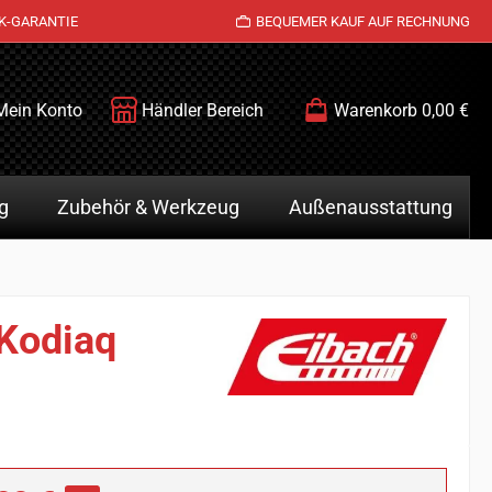
K-GARANTIE
BEQUEMER KAUF AUF RECHNUNG
Mein Konto
Händler Bereich
Warenkorb
0,00 €
g
Zubehör & Werkzeug
Außenausstattung
 Kodiaq
is: