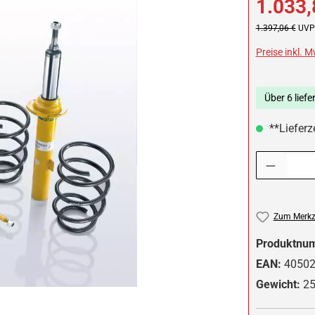
1.033,
Regulärer Preis:
1.397,06 €
UVP 
Preise inkl. 
Über 6 liefe
**Lieferze
Produkt Anzah
Zum Merkze
Produktnu
EAN:
4050
Gewicht:
25