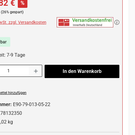
82 €
%
(26% gespart)
MwSt. zzgl. Versandkosten
rbar
it: 7-9 Tage
l: Gib den gewünschten Wert ein oder benutze die Schaltflächen um die 
In den Warenkorb
ttel hinzufügen
mmer:
E90-79-013-05-22
278132350
,02 kg