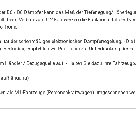
er B6 / B8 Dämpfer kann das Maß der Tieferlegung/Höherlegun
t beim Verbau von B12 Fahrwerken die Funktionalität der Dämpf
-Tronic.
alität der serienmäßigen elektronischen Dämpferregelung. - Di
ug verfügbar, empfehlen wir Pro-Tronic zur Unterdrückung der F
rem Händler / Bezugsquelle auf. - Halten Sie dazu Ihre Fahrzeug
adaufhängung)
en als M1-Fahrzeuge (Personenkraftwagen) umgeschrieben we