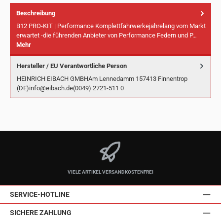
Beschreibung
B12 PRO-KIT | Performance Komplettfahrwerkejahrelang vom Markt
erwartet -die führenden Anbieter von Performance Federn und P…
Mehr
Hersteller / EU Verantwortliche Person
HEINRICH EIBACH GMBHAm Lennedamm 157413 Finnentrop
(DE)info@eibach.de(0049) 2721-511 0
VIELE ARTIKEL VERSANDKOSTENFREI
SERVICE-HOTLINE
SICHERE ZAHLUNG