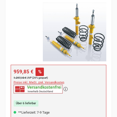
Bildergalerie überspringen
Verkaufspreis:
959,85 €
%
Regulärer Preis:
1.297,10 €
UVP (26% gespart)
Preise inkl. MwSt. zzgl. Versandkosten
Über 6 lieferbar
**Lieferzeit: 7-9 Tage