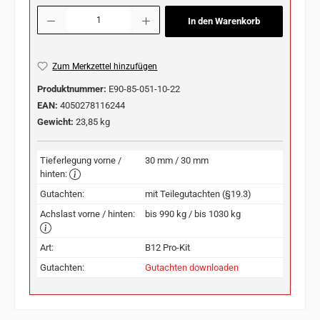
Produkt Anzahl: Gib den gewünschten Wert ein oder benutze die Schaltflächen u
In den Warenkorb
Zum Merkzettel hinzufügen
Produktnummer:
E90-85-051-10-22
EAN:
4050278116244
Gewicht:
23,85 kg
Tieferlegung vorne /
30 mm / 30 mm
hinten:
Gutachten:
mit Teilegutachten (§19.3)
Achslast vorne / hinten:
bis 990 kg / bis 1030 kg
Art:
B12 Pro-Kit
Gutachten:
Gutachten downloaden