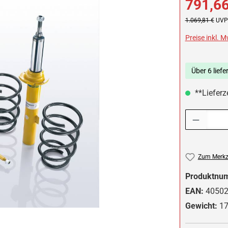
791,66
Regulärer Preis:
1.069,81 €
UVP 
Preise inkl. 
Über 6 liefe
**Lieferze
Produkt Anzah
Zum Merkze
Produktnu
EAN:
4050
Gewicht:
17