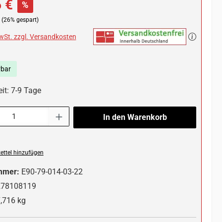
 €
%
(26% gespart)
MwSt. zzgl. Versandkosten
rbar
it: 7-9 Tage
l: Gib den gewünschten Wert ein oder benutze die Schaltflächen um die 
In den Warenkorb
ttel hinzufügen
mmer:
E90-79-014-03-22
278108119
,716 kg