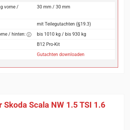
g vorne /
30 mm / 30 mm
mit Teilegutachten (§19.3)
rne / hinten:
bis 1010 kg / bis 930 kg
B12 Pro-Kit
Gutachten downloaden
ür Skoda Scala NW 1.5 TSI 1.6