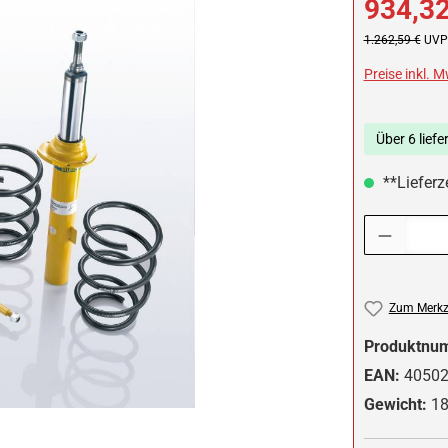
934,32
Regulärer Preis:
1.262,59 €
UVP 
Preise inkl. 
Über 6 liefe
**Lieferze
Produkt Anzah
Zum Merkze
Produktnu
EAN:
4050
Gewicht:
18