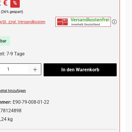
 €
%
(26% gespart)
MwSt. zzgl. Versandkosten
rbar
it: 7-9 Tage
l: Gib den gewünschten Wert ein oder benutze die Schaltflächen um die 
In den Warenkorb
ttel hinzufügen
mmer:
E90-79-008-01-22
278124898
,24 kg