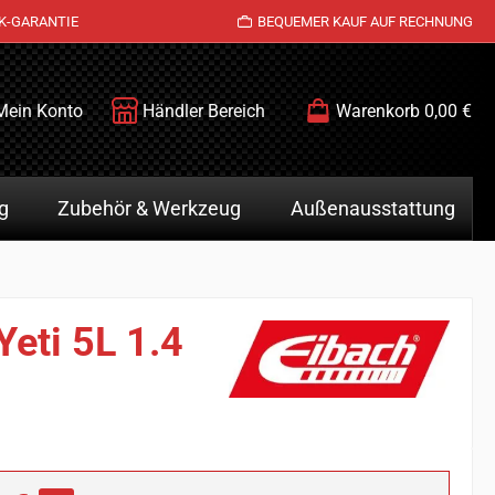
K-GARANTIE
BEQUEMER KAUF AUF RECHNUNG
Mein Konto
Händler Bereich
Warenkorb
0,00 €
g
Zubehör & Werkzeug
Außenausstattung
Yeti 5L 1.4
is: