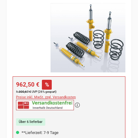
Bildergalerie überspringen
Verkaufspreis:
962,50 €
%
Regulärer Preis:
1.300,67 €
UVP (26% gespart)
Preise inkl. MwSt. zzgl. Versandkosten
Über 6 lieferbar
**Lieferzeit: 7-9 Tage