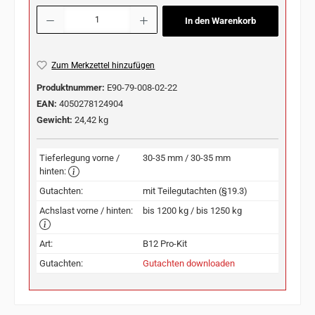
Produkt Anzahl: Gib den gewünschten Wert ein oder benutze die Schaltflächen u
In den Warenkorb
Zum Merkzettel hinzufügen
Produktnummer:
E90-79-008-02-22
EAN:
4050278124904
Gewicht:
24,42 kg
Tieferlegung vorne /
30-35 mm / 30-35 mm
hinten:
Gutachten:
mit Teilegutachten (§19.3)
Achslast vorne / hinten:
bis 1200 kg / bis 1250 kg
Art:
B12 Pro-Kit
Gutachten:
Gutachten downloaden