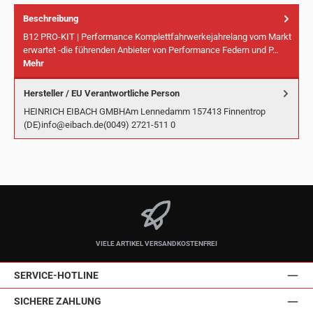
Beschreibung
B12 PRO-KIT | Performance Komplettfahrwerkejahrelang vom Markt
erwartet -die führenden Anbieter von Performance Federn und P…
Mehr
Hersteller / EU Verantwortliche Person
HEINRICH EIBACH GMBHAm Lennedamm 157413 Finnentrop
(DE)info@eibach.de(0049) 2721-511 0
VIELE ARTIKEL VERSANDKOSTENFREI
SERVICE-HOTLINE
SICHERE ZAHLUNG