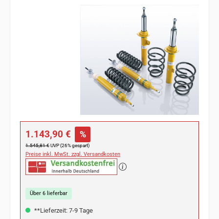
Bildergalerie überspringen
Verkaufspreis:
1.143,90 €
%
Regulärer Preis:
1.545,81 €
UVP (26% gespart)
Preise inkl. MwSt. zzgl. Versandkosten
Über 6 lieferbar
**Lieferzeit: 7-9 Tage