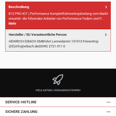
Beschreibung
B12 PRO-KIT | Performance Komplettfahrwerkejahrelang vom Markt
erwartet -die führenden Anbieter von Performance Federn und P…
Mehr
Hersteller / EU Verantwortliche Person
HEINRICH EIBACH GMBHAm Lennedamm 157413 Finnentrop
(DE)info@eibach.de(0049) 2721-511 0
VIELE ARTIKEL VERSANDKOSTENFREI
SERVICE-HOTLINE
SICHERE ZAHLUNG