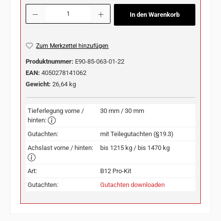
Produkt Anzahl: Gib den gewünschten Wert ein oder benutze die Schaltflächen u
In den Warenkorb
Zum Merkzettel hinzufügen
Produktnummer:
E90-85-063-01-22
EAN:
4050278141062
Gewicht:
26,64 kg
Tieferlegung vorne /
30 mm / 30 mm
hinten:
Gutachten:
mit Teilegutachten (§19.3)
Achslast vorne / hinten:
bis 1215 kg / bis 1470 kg
Art:
B12 Pro-Kit
Gutachten:
Gutachten downloaden