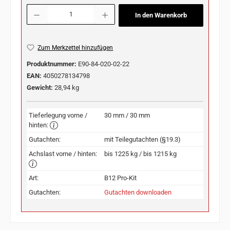
Produkt Anzahl: Gib den gewünschten Wert ein oder benutze die Schaltflächen u
In den Warenkorb
Zum Merkzettel hinzufügen
Produktnummer:
E90-84-020-02-22
EAN:
4050278134798
Gewicht:
28,94 kg
Tieferlegung vorne /
30 mm / 30 mm
hinten:
Gutachten:
mit Teilegutachten (§19.3)
Achslast vorne / hinten:
bis 1225 kg / bis 1215 kg
Art:
B12 Pro-Kit
Gutachten:
Gutachten downloaden