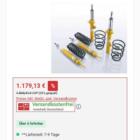
Bildergalerie überspringen
Verkaufspreis:
1.179,13 €
%
Regulärer Preis:
1.593,41 €
UVP (26% gespart)
Preise inkl. MwSt. zzgl. Versandkosten
Über 6 lieferbar
**Lieferzeit: 7-9 Tage