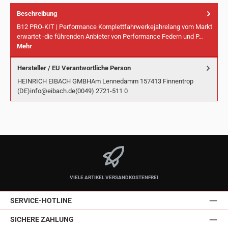
Beschreibung
B12 PRO-KIT | Performance Komplettfahrwerkejahrelang vom Markt
erwartet -die führenden Anbieter von Performance Federn und P…
Mehr
Hersteller / EU Verantwortliche Person
HEINRICH EIBACH GMBHAm Lennedamm 157413 Finnentrop
(DE)info@eibach.de(0049) 2721-511 0
VIELE ARTIKEL VERSANDKOSTENFREI
SERVICE-HOTLINE
SICHERE ZAHLUNG