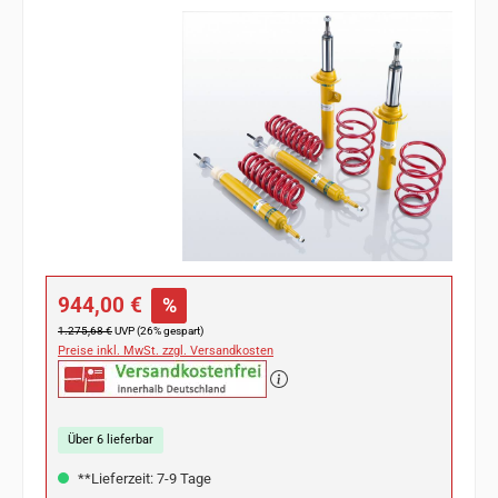
Bildergalerie überspringen
Verkaufspreis:
944,00 €
%
Regulärer Preis:
1.275,68 €
UVP (26% gespart)
Preise inkl. MwSt. zzgl. Versandkosten
Über 6 lieferbar
**Lieferzeit: 7-9 Tage