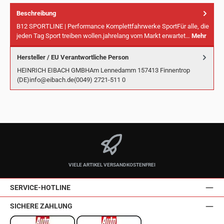
Beschreibung
B12 SPORTLINE | Performance Komplettfahrwerke SportFür alle, die
jeden Tag Sport treiben wollen.jahrelang vom Markt erwartet…
Mehr
Hersteller / EU Verantwortliche Person
HEINRICH EIBACH GMBHAm Lennedamm 157413 Finnentrop
(DE)info@eibach.de(0049) 2721-511 0
VIELE ARTIKEL VERSANDKOSTENFREI
SERVICE-HOTLINE
SICHERE ZAHLUNG