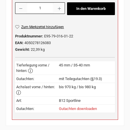
Produkt Anzahl: Gib den gewünschten Wert ein oder benutze die Schaltflächen u
In den Warenkorb
Zum Merkzettel hinzufügen
Produktnummer:
E95-79-016-01-22
EAN:
4050278126083
Gewicht:
22,39 kg
Tieferlegung vorne /
45 mm / 35-40 mm
hinten:
Gutachten:
mit Teilegutachten (§19.3)
Achslast vorne / hinten:
bis 970 kg / bis 980 kg
Art:
B12 Sportline
Gutachten:
Gutachten downloaden