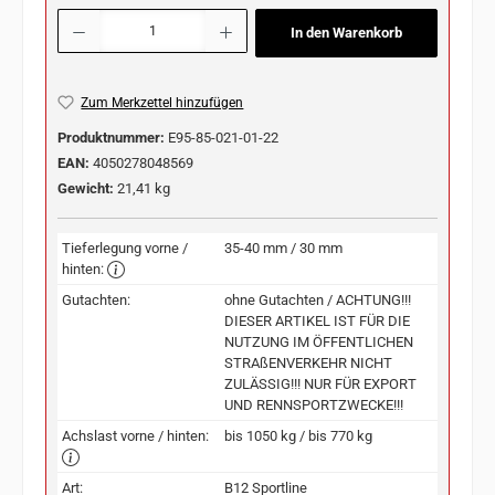
Produkt Anzahl: Gib den gewünschten Wert ein oder benutze die Schaltflächen u
In den Warenkorb
Zum Merkzettel hinzufügen
Produktnummer:
E95-85-021-01-22
EAN:
4050278048569
Gewicht:
21,41 kg
Tieferlegung vorne /
35-40 mm / 30 mm
hinten:
Gutachten:
ohne Gutachten / ACHTUNG!!!
DIESER ARTIKEL IST FÜR DIE
NUTZUNG IM ÖFFENTLICHEN
STRAßENVERKEHR NICHT
ZULÄSSIG!!! NUR FÜR EXPORT
UND RENNSPORTZWECKE!!!
Achslast vorne / hinten:
bis 1050 kg / bis 770 kg
Art:
B12 Sportline