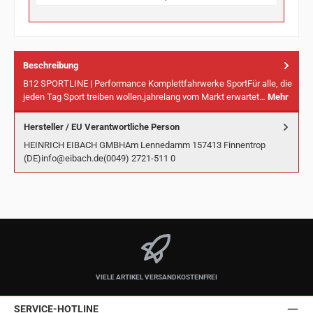
Beschreibung
B12 SPORTLINE | Performance Komplettfahrwerke SportFür alle, die
jeden Tag Sport treiben wollen.jahrelang vom Markt erwartet…
Mehr
Hersteller / EU Verantwortliche Person
HEINRICH EIBACH GMBHAm Lennedamm 157413 Finnentrop
(DE)info@eibach.de(0049) 2721-511 0
VIELE ARTIKEL VERSANDKOSTENFREI
SERVICE-HOTLINE