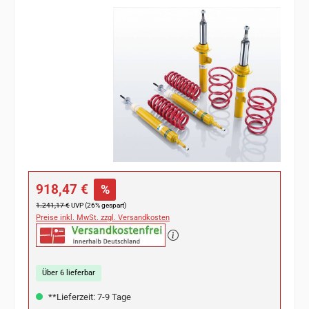
Bildergalerie überspringen
Verkaufspreis:
918,47 €
%
Regulärer Preis:
1.241,17 €
UVP (26% gespart)
Preise inkl. MwSt. zzgl. Versandkosten
Über 6 lieferbar
**Lieferzeit: 7-9 Tage