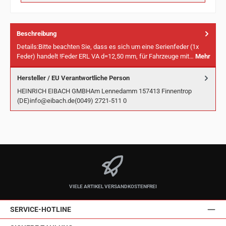
Beschreibung
Details:Bitte beachten Sie, dass es sich um eine Serienfeder (1x
Feder) handelt !Feder ERL VA d=12,50 mm, für Fahrzeuge mit…
Mehr
Hersteller / EU Verantwortliche Person
HEINRICH EIBACH GMBHAm Lennedamm 157413 Finnentrop
(DE)info@eibach.de(0049) 2721-511 0
VIELE ARTIKEL VERSANDKOSTENFREI
SERVICE-HOTLINE