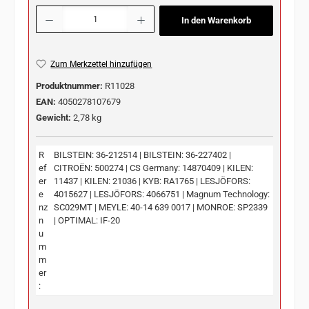
Produkt Anzahl: Gib den gewünschten Wert ein oder benutze die Schaltflächen u
In den Warenkorb
Zum Merkzettel hinzufügen
Produktnummer:
R11028
EAN:
4050278107679
Gewicht:
2,78 kg
R
BILSTEIN: 36-212514 | BILSTEIN: 36-227402 |
ef
CITROËN: 500274 | CS Germany: 14870409 | KILEN:
er
11437 | KILEN: 21036 | KYB: RA1765 | LESJÖFORS:
e
4015627 | LESJÖFORS: 4066751 | Magnum Technology:
nz
SC029MT | MEYLE: 40-14 639 0017 | MONROE: SP2339
n
| OPTIMAL: IF-20
u
m
m
er
: