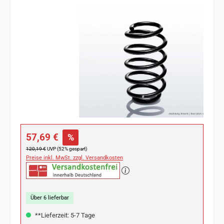
Bildergalerie überspringen
Verkaufspreis:
57,69 €
%
Regulärer Preis:
120,19 €
UVP (52% gespart)
Preise inkl. MwSt. zzgl. Versandkosten
Über 6 lieferbar
**Lieferzeit: 5-7 Tage