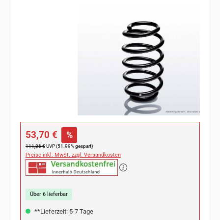
Bildergalerie überspringen
Verkaufspreis:
53,70 €
%
Regulärer Preis:
111,86 €
UVP (51.99% gespart)
Preise inkl. MwSt. zzgl. Versandkosten
Über 6 lieferbar
**Lieferzeit: 5-7 Tage