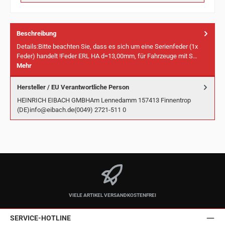
Beschreibung
Details:Bitte beachten Sie, dass es sich um eine Serienfeder (1x
Feder) handelt !Feder ERL HA d=13,00mm, für Fahrzeuge mit S…
Mehr
Hersteller / EU Verantwortliche Person
HEINRICH EIBACH GMBHAm Lennedamm 157413 Finnentrop
(DE)info@eibach.de(0049) 2721-511 0
VIELE ARTIKEL VERSANDKOSTENFREI
SERVICE-HOTLINE