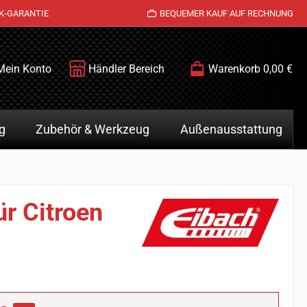
K-GARANTIE
BEQUEMER KAUF AUF RECHNUNG
Mein Konto
Händler Bereich
Warenkorb
0,00 €
g
Zubehör & Werkzeug
Außenausstattung
r Citroen
is: