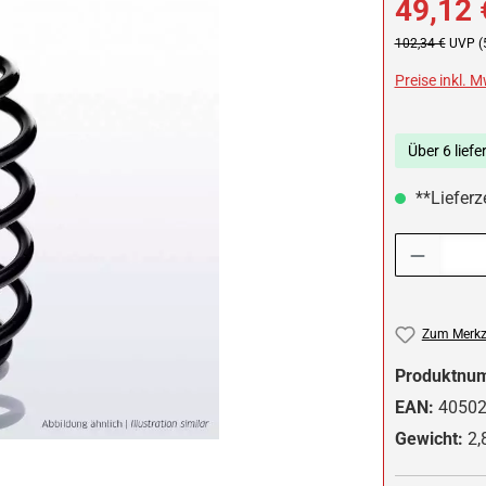
49,12 
Regulärer Preis:
102,34 €
UVP (
Preise inkl. 
Über 6 liefe
**Lieferze
Produkt Anzah
Zum Merkze
Produktnu
EAN:
4050
Gewicht:
2,