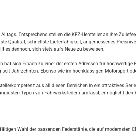
ltags. Entsprechend stellen die KFZ-Hersteller an ihre Zuliefer
te Qualität, schnellste Lieferfähigkeit, angemessenes Preisnivea
ilt es dennoch, sich stets aufs Neue zu beweisen.
 hat sich Eibach zu einer der ersten Adressen für hochwertige F
ng seit Jahrzehnten. Ebenso wie im hochklassigen Motorsport ode
llerkompetenz aus all diesen Bereichen in ein attraktives Seri
ngigsten Typen von Fahrwerksfedern umfasst, ermöglicht den Au
rgfältigen Wahl der passenden Federstähle, die auf modernsten