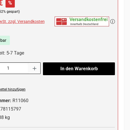
€
%
52% gespart)
MwSt. zzgl. Versandkosten
rbar
it: 5-7 Tage
l: Gib den gewünschten Wert ein oder benutze die Schaltflächen um die 
In den Warenkorb
ttel hinzufügen
mmer:
R11060
278115797
88 kg