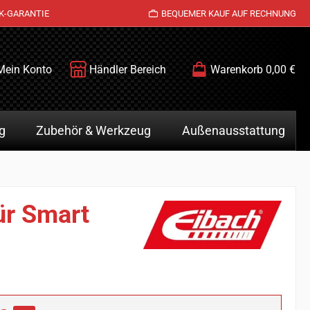
K-GARANTIE
BEQUEMER KAUF AUF RECHNUNG
Mein Konto
Händler Bereich
Warenkorb
0,00 €
g
Zubehör & Werkzeug
Außenausstattung
ür Smart
is: