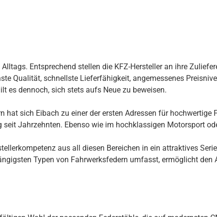
ltags. Entsprechend stellen die KFZ-Hersteller an ihre Zuliefer
te Qualität, schnellste Lieferfähigkeit, angemessenes Preisnivea
ilt es dennoch, sich stets aufs Neue zu beweisen.
 hat sich Eibach zu einer der ersten Adressen für hochwertige F
ng seit Jahrzehnten. Ebenso wie im hochklassigen Motorsport ode
llerkompetenz aus all diesen Bereichen in ein attraktives Seri
ngigsten Typen von Fahrwerksfedern umfasst, ermöglicht den Au