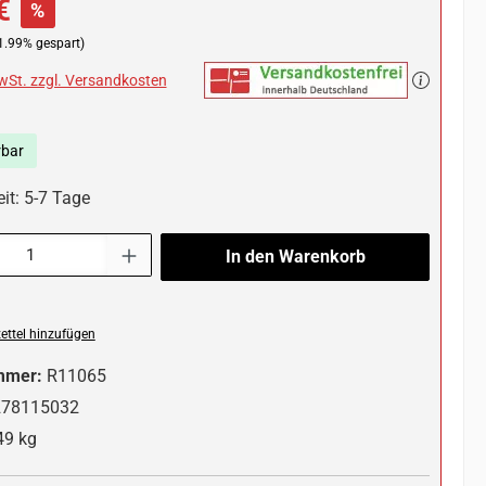
€
%
1.99% gespart)
MwSt. zzgl. Versandkosten
rbar
it: 5-7 Tage
l: Gib den gewünschten Wert ein oder benutze die Schaltflächen um die 
In den Warenkorb
ttel hinzufügen
mmer:
R11065
278115032
49 kg