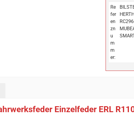
Re
BILSTE
fer
HERTH
en
RC296
zn
MUBEA:
u
SMART
m
m
er:
ahrwerksfeder Einzelfeder ERL R110