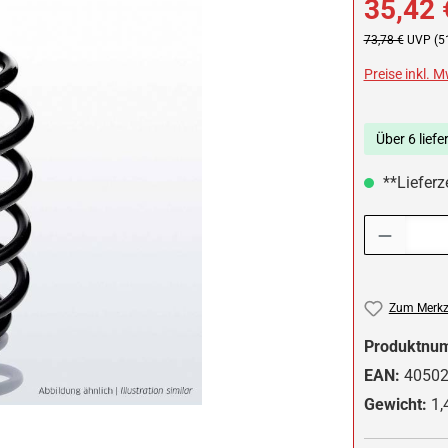
35,42 
Regulärer Preis:
73,78 €
UVP (5
Preise inkl. 
Über 6 liefe
**Lieferze
Produkt Anzah
Zum Merkze
Produktnu
EAN:
4050
Gewicht:
1,