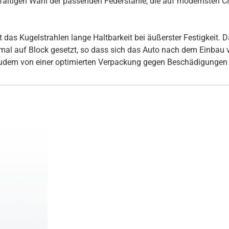
rgfältigen Wahl der passenden Federstähle, die auf modernsten
s Kugelstrahlen lange Haltbarkeit bei äußerster Festigkeit. Daz
inmal auf Block gesetzt, so dass sich das Auto nach dem Einbau
udem von einer optimierten Verpackung gegen Beschädigungen 