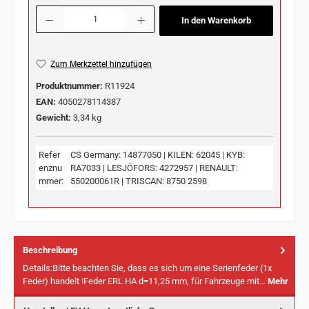
Produkt Anzahl: Gib den gewünschten Wert ein oder benutze die Schaltflächen u
In den Warenkorb
Zum Merkzettel hinzufügen
Produktnummer:
R11924
EAN:
4050278114387
Gewicht:
3,34 kg
Refer
CS Germany: 14877050 | KILEN: 62045 | KYB:
enznu
RA7033 | LESJÖFORS: 4272957 | RENAULT:
mmer:
550200061R | TRISCAN: 8750 2598
Beschreibung
Details:Bitte beachten Sie, dass es sich um eine Serienfeder (1x
Feder) handelt !Feder ERL HA d=11,25 mm, für Fahrzeuge mit…
Mehr