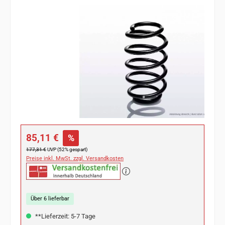
Bildergalerie überspringen
Verkaufspreis:
85,11 €
%
Regulärer Preis:
177,31 €
UVP (52% gespart)
Preise inkl. MwSt. zzgl. Versandkosten
Über 6 lieferbar
**Lieferzeit: 5-7 Tage