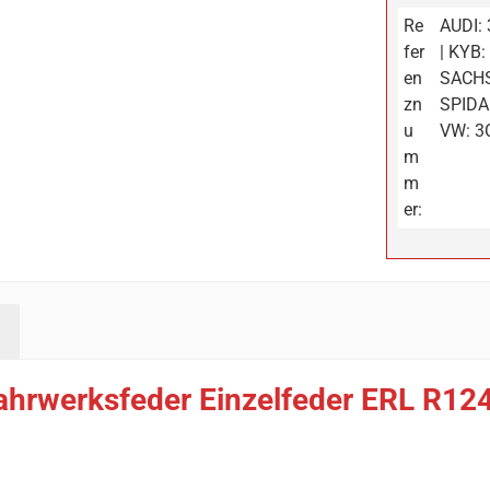
Re
AUDI:
fer
| KYB
en
SACHS
zn
SPIDA
u
VW: 3
m
m
er:
ahrwerksfeder Einzelfeder ERL R12