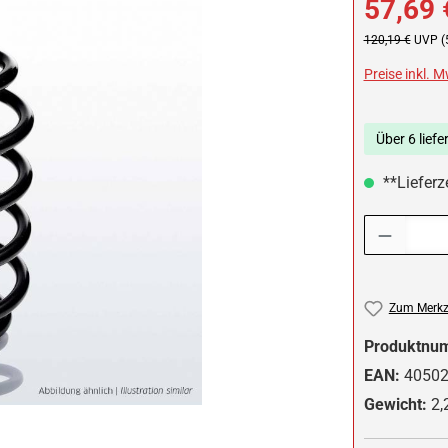
57,69 
Regulärer Preis:
120,19 €
UVP (
Preise inkl. 
Über 6 liefe
**Lieferze
Produkt Anzah
Zum Merkze
Produktnu
EAN:
4050
Gewicht:
2,