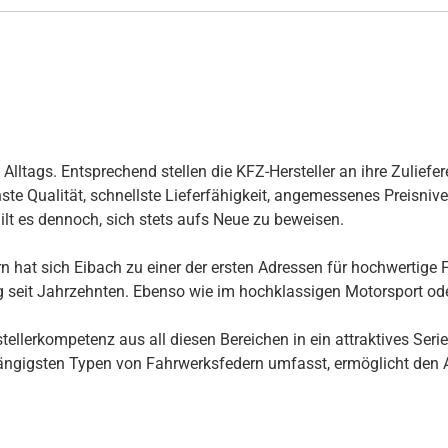
ltags. Entsprechend stellen die KFZ-Hersteller an ihre Zuliefer
te Qualität, schnellste Lieferfähigkeit, angemessenes Preisnivea
ilt es dennoch, sich stets aufs Neue zu beweisen.
 hat sich Eibach zu einer der ersten Adressen für hochwertige F
ng seit Jahrzehnten. Ebenso wie im hochklassigen Motorsport ode
llerkompetenz aus all diesen Bereichen in ein attraktives Seri
ngigsten Typen von Fahrwerksfedern umfasst, ermöglicht den Au