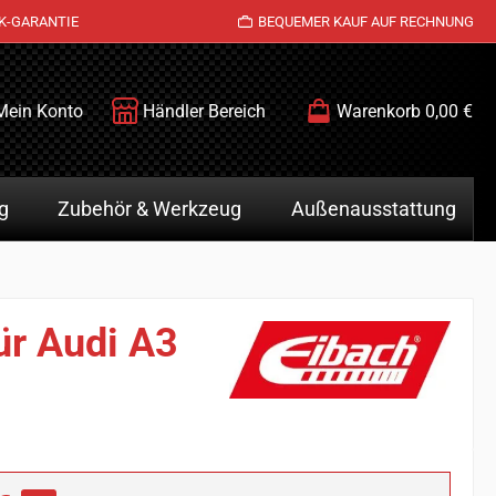
K-GARANTIE
BEQUEMER KAUF AUF RECHNUNG
Mein Konto
Händler Bereich
Warenkorb
0,00 €
g
Zubehör & Werkzeug
Außenausstattung
ür Audi A3
is: