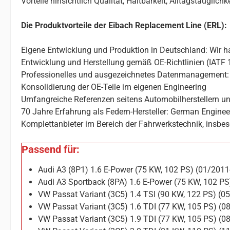
Vorteile hinsichtlich Qualität, Haltbarkeit, Alltagstauglic
Die Produktvorteile der Eibach Replacement Line (ERL):
Eigene Entwicklung und Produktion in Deutschland: Wir ha
Entwicklung und Herstellung gemäß OE-Richtlinien (IATF 
Professionelles und ausgezeichnetes Datenmanagement: 
Konsolidierung der OE-Teile im eigenen Engineering
Umfangreiche Referenzen seitens Automobilherstellern un
70 Jahre Erfahrung als Federn-Hersteller: German Enginee
Komplettanbieter im Bereich der Fahrwerkstechnik, insbes
Passend für:
Audi A3 (8P1) 1.6 E-Power (75 KW, 102 PS) (01/201
Audi A3 Sportback (8PA) 1.6 E-Power (75 KW, 102 P
VW Passat Variant (3C5) 1.4 TSI (90 KW, 122 PS) (
VW Passat Variant (3C5) 1.6 TDI (77 KW, 105 PS) (
VW Passat Variant (3C5) 1.9 TDI (77 KW, 105 PS) (