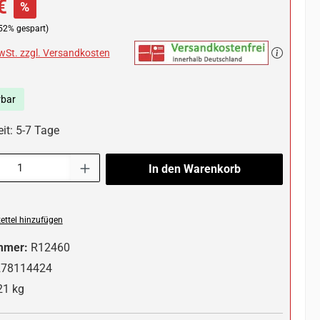
€
%
52% gespart)
MwSt. zzgl. Versandkosten
rbar
it: 5-7 Tage
l: Gib den gewünschten Wert ein oder benutze die Schaltflächen um die 
In den Warenkorb
ttel hinzufügen
mmer:
R12460
278114424
21 kg