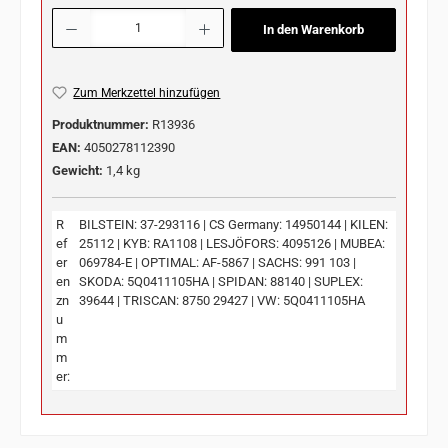
Produkt Anzahl: Gib den gewünschten Wert ein oder benutze die Schaltflächen u
In den Warenkorb
Zum Merkzettel hinzufügen
Produktnummer:
R13936
EAN:
4050278112390
Gewicht:
1,4 kg
R
BILSTEIN: 37-293116 | CS Germany: 14950144 | KILEN:
ef
25112 | KYB: RA1108 | LESJÖFORS: 4095126 | MUBEA:
er
069784-E | OPTIMAL: AF-5867 | SACHS: 991 103 |
en
SKODA: 5Q0411105HA | SPIDAN: 88140 | SUPLEX:
zn
39644 | TRISCAN: 8750 29427 | VW: 5Q0411105HA
u
m
m
er: