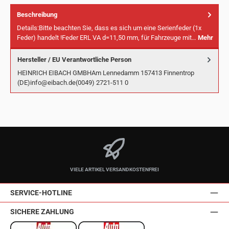
Beschreibung
Details:Bitte beachten Sie, dass es sich um eine Serienfeder (1x
Feder) handelt !Feder ERL VA d=11,50 mm, für Fahrzeuge mit…
Mehr
Hersteller / EU Verantwortliche Person
HEINRICH EIBACH GMBHAm Lennedamm 157413 Finnentrop
(DE)info@eibach.de(0049) 2721-511 0
VIELE ARTIKEL VERSANDKOSTENFREI
SERVICE-HOTLINE
SICHERE ZAHLUNG