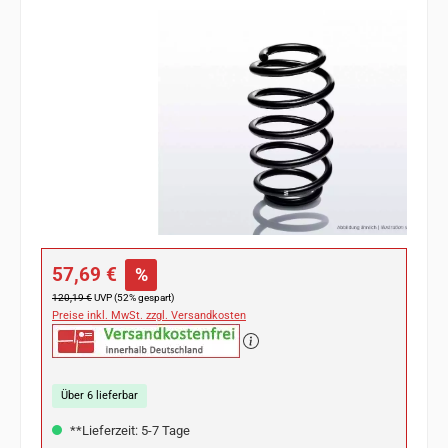
Bildergalerie überspringen
Verkaufspreis:
57,69 €
%
Regulärer Preis:
120,19 €
UVP (52% gespart)
Preise inkl. MwSt. zzgl. Versandkosten
Über 6 lieferbar
**Lieferzeit: 5-7 Tage