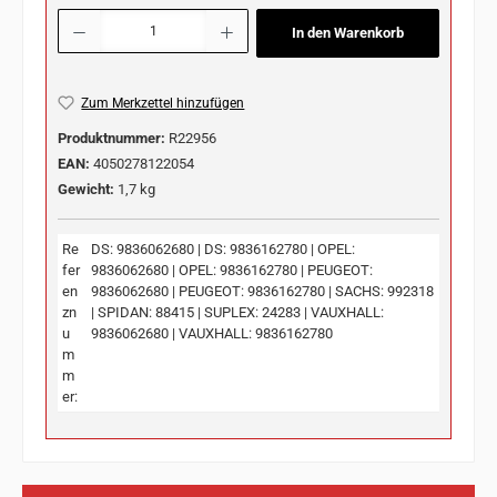
Produkt Anzahl: Gib den gewünschten Wert ein oder benutze die Schaltflächen u
In den Warenkorb
Zum Merkzettel hinzufügen
Produktnummer:
R22956
EAN:
4050278122054
Gewicht:
1,7 kg
Re
DS: 9836062680 | DS: 9836162780 | OPEL:
fer
9836062680 | OPEL: 9836162780 | PEUGEOT:
en
9836062680 | PEUGEOT: 9836162780 | SACHS: 992318
zn
| SPIDAN: 88415 | SUPLEX: 24283 | VAUXHALL:
u
9836062680 | VAUXHALL: 9836162780
m
m
er: