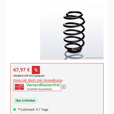
Bildergalerie überspringen
Verkaufspreis:
67,97 €
%
Regulärer Preis:
141,61 €
UVP (52% gespart)
Preise inkl. MwSt. zzgl. Versandkosten
Über 6 lieferbar
**Lieferzeit: 5-7 Tage