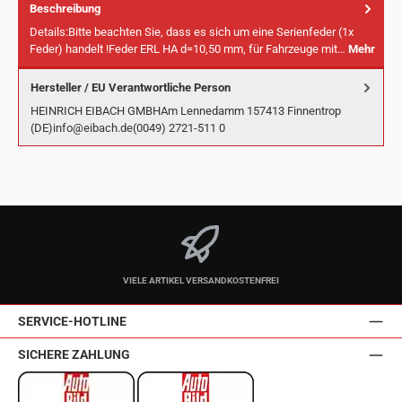
Beschreibung
Details:Bitte beachten Sie, dass es sich um eine Serienfeder (1x
Feder) handelt !Feder ERL HA d=10,50 mm, für Fahrzeuge mit…
Mehr
Hersteller / EU Verantwortliche Person
HEINRICH EIBACH GMBHAm Lennedamm 157413 Finnentrop
(DE)info@eibach.de(0049) 2721-511 0
VIELE ARTIKEL VERSANDKOSTENFREI
SERVICE-HOTLINE
SICHERE ZAHLUNG