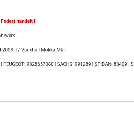
 Feder) handelt !
ahrwerk
 2008 II / Vauxhall Mokka Mk Ii
 | PEUGEOT: 9828657080 | SACHS: 991289 | SPIDAN: 88409 |