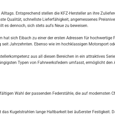
ltags. Entsprechend stellen die KFZ-Hersteller an ihre Zuliefer
te Qualität, schnellste Lieferfähigkeit, angemessenes Preisnivea
ilt es dennoch, sich stets aufs Neue zu beweisen.
 hat sich Eibach zu einer der ersten Adressen für hochwertige F
ng seit Jahrzehnten. Ebenso wie im hochklassigen Motorsport ode
llerkompetenz aus all diesen Bereichen in ein attraktives Seri
ngigsten Typen von Fahrwerksfedern umfasst, ermöglicht den Au
rgfältigen Wahl der passenden Federstähle, die auf modernsten
s Kugelstrahlen lange Haltbarkeit bei äußerster Festigkeit. Daz