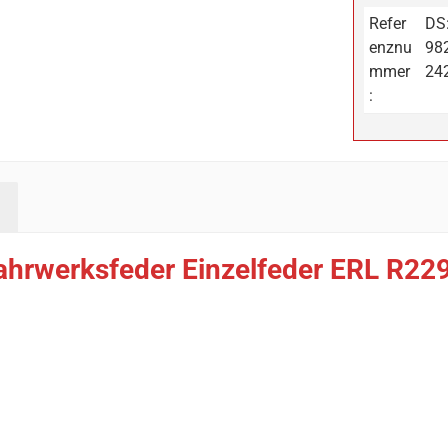
Refer
DS
enznu
98
mmer
24
:
ahrwerksfeder Einzelfeder ERL R22