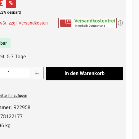
€
%
52% gespart)
MwSt. zzgl. Versandkosten
rbar
it: 5-7 Tage
l: Gib den gewünschten Wert ein oder benutze die Schaltflächen um die 
In den Warenkorb
ttel hinzufügen
mmer:
R22958
278122177
96 kg