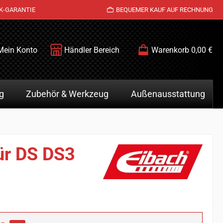
K-GARANTIE
BEQUEMER KAUF AUF RECHNUNG
Mein Konto
Händler Bereich
Warenkorb
0,00 €
g
Zubehör & Werkzeug
Außenausstattung
ür DS DS3
is: