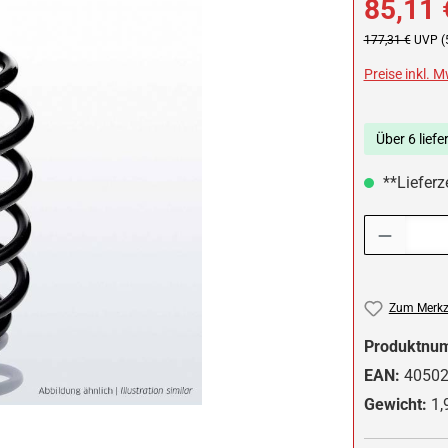
85,11 
Regulärer Preis:
177,31 €
UVP (
Preise inkl. 
Über 6 liefe
**Lieferze
Produkt Anzah
Zum Merkze
Produktnu
EAN:
4050
Gewicht:
1,