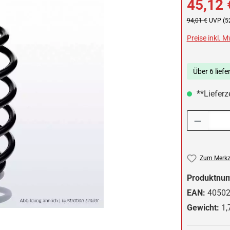
45,12 
Regulärer Preis:
94,01 €
UVP (5
Preise inkl. 
Über 6 liefe
**Lieferze
Produkt Anzah
Zum Merkze
Produktnu
EAN:
4050
Gewicht:
1,