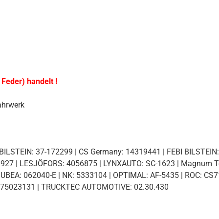
 Feder) handelt !
ahrwerk
)
BILSTEIN: 37-172299 | CS Germany: 14319441 | FEBI BILSTEIN:
H3927 | LESJÖFORS: 4056875 | LYNXAUTO: SC-1623 | Magnum 
BEA: 062040-E | NK: 5333104 | OPTIMAL: AF-5435 | ROC: CS71
: 875023131 | TRUCKTEC AUTOMOTIVE: 02.30.430