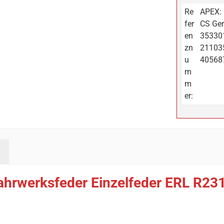
Re
APEX: 
fer
CS Ger
en
353301
zn
211035
u
40568
m
m
er:
ahrwerksfeder Einzelfeder ERL R23