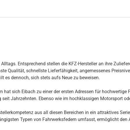
ltags. Entsprechend stellen die KFZ-Hersteller an ihre Zuliefer
te Qualität, schnellste Lieferfähigkeit, angemessenes Preisnivea
ilt es dennoch, sich stets aufs Neue zu beweisen.
 hat sich Eibach zu einer der ersten Adressen für hochwertige F
ng seit Jahrzehnten. Ebenso wie im hochklassigen Motorsport ode
llerkompetenz aus all diesen Bereichen in ein attraktives Seri
ngigsten Typen von Fahrwerksfedern umfasst, ermöglicht den Au