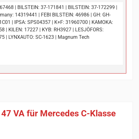
67468 | BILSTEIN: 37-171841 | BILSTEIN: 37-172299 |
many: 14319441 | FEBI BILSTEIN: 46986 | GH: GH-
C01 | IPSA: SPS04357 | K+F: 31960700 | KAMOKA:
8 | KILEN: 17227 | KYB: RH3927 | LESJÖFORS:
75 | LYNXAUTO: SC-1623 | Magnum Tech
147 VA für Mercedes C-Klasse