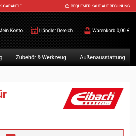
K-GARANTIE
BEQUEMER KAUF AUF RECHNUNG
Mein Konto
Händler Bereich
Warenkorb
0,00 €
g
Zubehör & Werkzeug
Außenausstattung
ür
is: