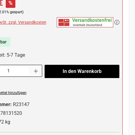
€
%
2.01% gespart)
MwSt. zzgl. Versandkosten
rbar
it: 5-7 Tage
l: Gib den gewünschten Wert ein oder benutze die Schaltflächen um die 
In den Warenkorb
ttel hinzufügen
mmer:
R23147
278131520
72 kg