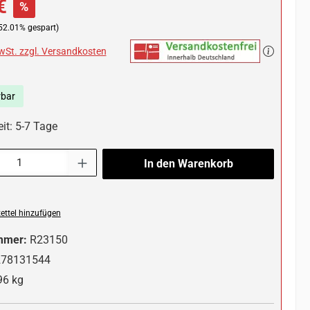
€
%
52.01% gespart)
MwSt. zzgl. Versandkosten
rbar
it: 5-7 Tage
l: Gib den gewünschten Wert ein oder benutze die Schaltflächen um die 
In den Warenkorb
ttel hinzufügen
mmer:
R23150
278131544
96 kg