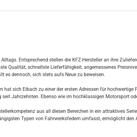
ltags. Entsprechend stellen die KFZ-Hersteller an ihre Zuliefer
te Qualität, schnellste Lieferfähigkeit, angemessenes Preisnivea
ilt es dennoch, sich stets aufs Neue zu beweisen.
 hat sich Eibach zu einer der ersten Adressen für hochwertige F
ng seit Jahrzehnten. Ebenso wie im hochklassigen Motorsport ode
llerkompetenz aus all diesen Bereichen in ein attraktives Seri
ngigsten Typen von Fahrwerksfedern umfasst, ermöglicht den Au