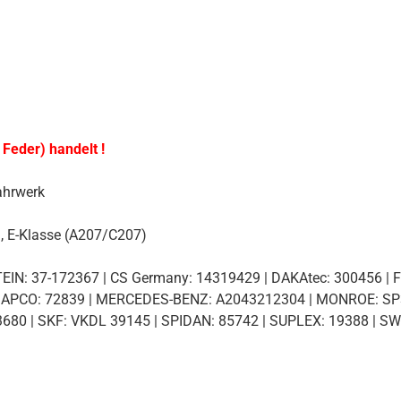
 Feder) handelt !
ahrwerk
, E-Klasse (A207/C207)
IN: 37-172367 | CS Germany: 14319429 | DAKAtec: 300456 | FE
 MAPCO: 72839 | MERCEDES-BENZ: A2043212304 | MONROE: SP3
80 | SKF: VKDL 39145 | SPIDAN: 85742 | SUPLEX: 19388 | SW