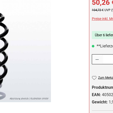
50,26 
Regulärer Preis:
104,72 €
UVP (
Preise inkl. 
Über 6 liefe
**Lieferze
Produkt Anzah
Zum Merkze
Produktnu
EAN:
4050
Gewicht:
1,