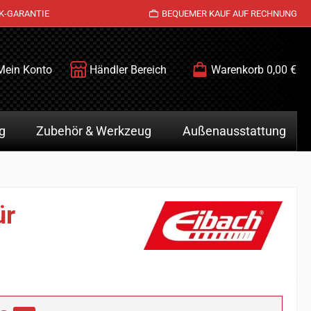
K-GARANTIE
BEQUEMER KAUF AUF RECHNUNG
Mein Konto
Händler Bereich
Warenkorb
0,00 €
g
Zubehör & Werkzeug
Außenausstattung
ür
is: